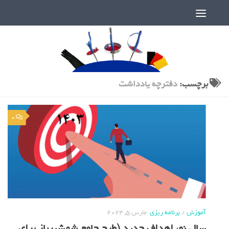
دنیای پر رمز و راز شمشیربازی
برچسب:
دفترچه یادداشت
0
آموزش
/
برنامه ریزی
مارس 5, 2024
سال نو، اهداف جدید (طرح جامع شمشیرباز برای