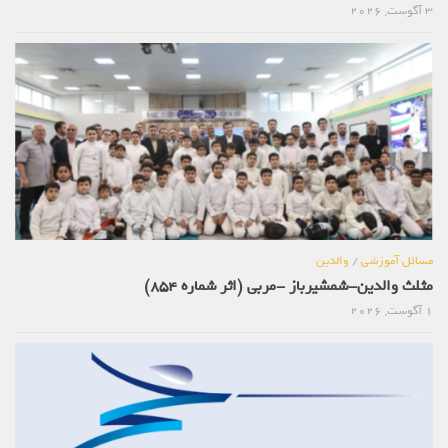
3 آگوست, 2026
مسائل آموزشی
/
والدین
مثلث والدین-شمشیرباز -مربی (اثر شماره 854)
1 آگوست, 2026