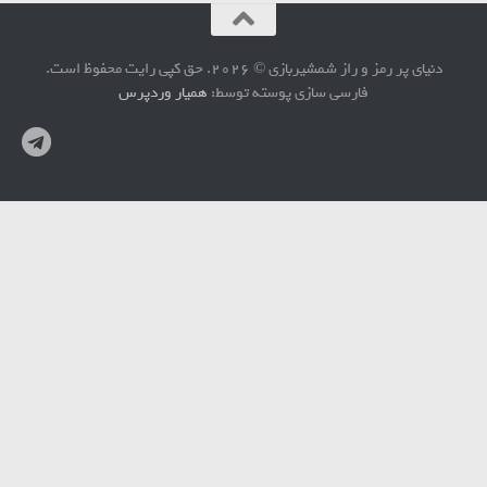
دنیای پر رمز و راز شمشیربازی © 2026. حق کپی رایت محفوظ است.
فارسی سازی پوسته توسط:
همیار وردپرس