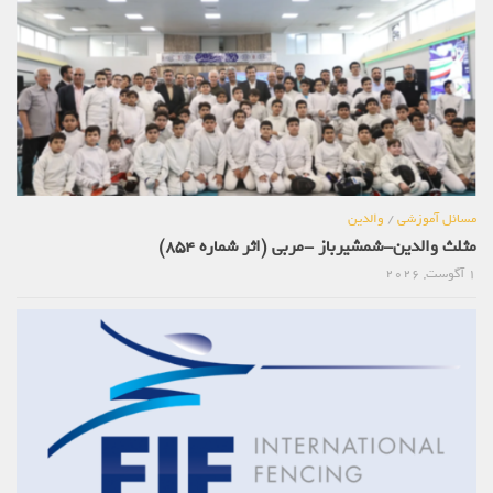
مسائل آموزشی
/
والدین
مثلث والدین-شمشیرباز -مربی (اثر شماره 854)
1 آگوست, 2026