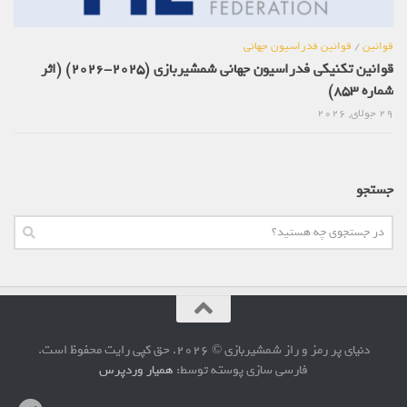
قوانین
/
قوانین فدراسیون جهانی
قوانین تکنیکی فدراسیون جهانی شمشیربازی (2025-2026) (اثر
شماره 853)
29 جولای, 2026
جستجو
دنیای پر رمز و راز شمشیربازی © 2026. حق کپی رایت محفوظ است.
فارسی سازی پوسته توسط:
همیار وردپرس