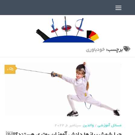
دنیای پر رمز و راز شمشیربازی
برچسب:
خودباوری
0
مسائل آموزشی
/
والدین
سپتامبر 6, 2022
چرا شمشیربازها دانش آموزان بهتری هستند؟!!￼