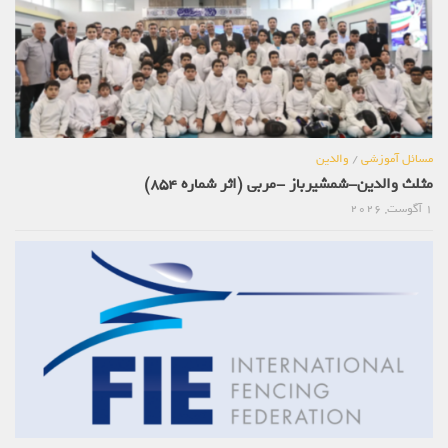
مسائل آموزشی
/
والدین
مثلث والدین-شمشیرباز -مربی (اثر شماره 854)
1 آگوست, 2026