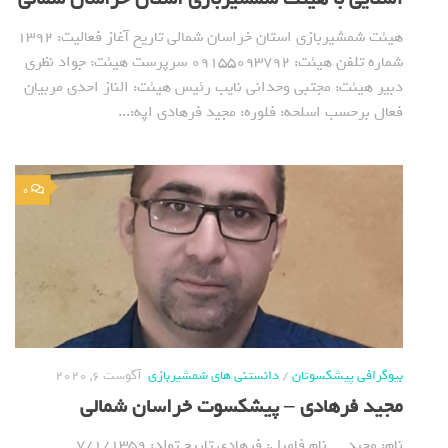
هیئت شمشیربازی استان خراسان شمالی تاریخ آغاز فعالیت: ١٣٩٢
شماره تلفن هیئت: ٠٩١٥٥٠٩٣٧٩٢ سرپرست هیئت: جواد نظري
دبیر هیئت: مجتبي وحداني نایب رئیس هیئت: الناز احدي مربیان
فعال برحسب اسلحه: فلوره: مجيد فرهادي اپه:...
0
بیوگرافی پیشکسوتان
/
دانستنی های شمشیربازی
آگوست 6, 2020
مجید فرهادی – پیشکسوت خراسان شمالی
نام: مجید نام فامیل: فرهادی تاریخ تولد: 7/1/1359