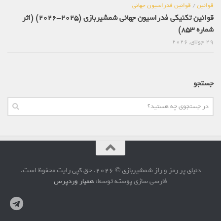
قوانین
/
قوانین فدراسیون جهانی
قوانین تکنیکی فدراسیون جهانی شمشیربازی (2025-2026) (اثر
شماره 853)
29 جولای, 2026
جستجو
دنیای پر رمز و راز شمشیربازی © 2026. حق کپی رایت محفوظ است.
فارسی سازی پوسته توسط:
همیار وردپرس