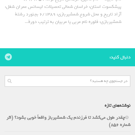
پیشکسوت استان: خراسان شمالی تحصیلات: لیسانس عمران شغل:
آزاد تاریخ و محل شروع شمشیربازی: 6/1389 بجنورد رشتة
شمشیربازی: فلوره نام مربی یا مربیان به ترتیب دورة...
دنبال کنید:
نوشته‌های تازه
چقدر طول می‌کشد تا فرزندم یک شمشیرباز واقعاً خوبی بشود؟ (اثر
شماره 856)