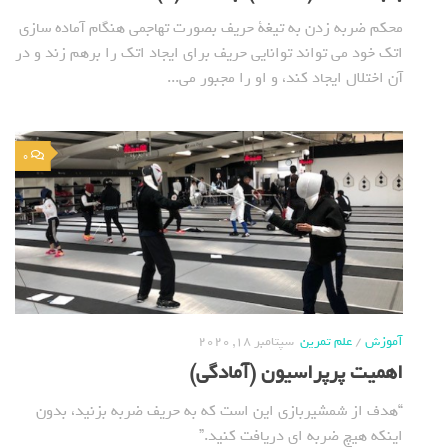
محکم ضربه زدن به تیغة حریف بصورت تهاجمی هنگام آماده سازی
اتک خود می تواند توانایی حریف برای ایجاد اتک را برهم زند و در
آن اختلال ایجاد کند، و او را مجبور می...
0
آموزش
/
علم تمرین
سپتامبر 18, 2020
اهمیت پرپراسیون (آمادگی)
“هدف از شمشیربازی این است که به حریف ضربه بزنید، بدون
اینکه هیچ ضربه ای دریافت کنید.”