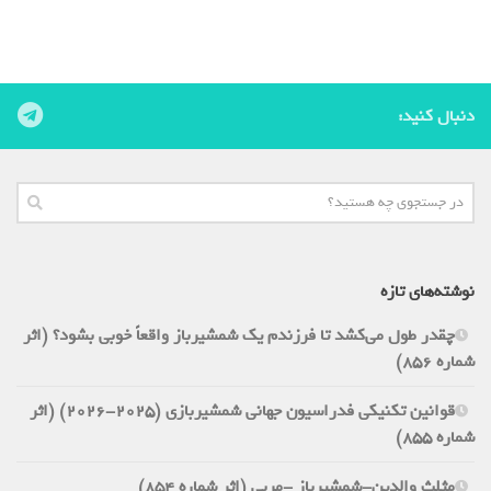
دنبال کنید:
نوشته‌های تازه
چقدر طول می‌کشد تا فرزندم یک شمشیرباز واقعاً خوبی بشود؟ (اثر
شماره 856)
قوانین تکنیکی فدراسیون جهانی شمشیربازی (2025-2026) (اثر
شماره 855)
مثلث والدین-شمشیرباز -مربی (اثر شماره 854)