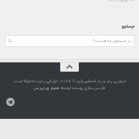
29 جولای, 2026
جستجو
دنیای پر رمز و راز شمشیربازی © 2026. حق کپی رایت محفوظ است.
فارسی سازی پوسته توسط:
همیار وردپرس