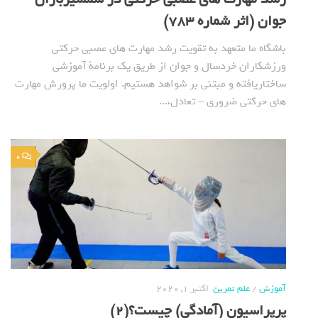
جوان (اثر شماره 783)
باشگاه ما متعهد به تقویت رشد مهارت های عصبی حرکتی
ورزشکاران خردسال و جوان از طریق یک برنامة آموزشی
ساختاریافته و مبتنی بر شواهد هستیم. اولویت ما پرورش مهارت
های حرکتی ضروری – تعادل،...
0
آموزش
/
علم تمرین
اکتبر 1, 2020
پرپراسیون (آمادگی) چیست؟(2)