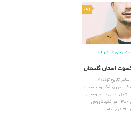
0
ستنی های شمشیربازی
کسوت استان گلستان
نام: حامد نام فامیل: ثنائی تاریخ تولد: ۷
 ۱۳۷۱ – گنبدکاووس پیشکسوت استان:
 شغل: مربی تاریخ و محل
شروع شمشیربازی: سال ۱۳۸۲ در گنبدکاووس
ام مربی یا...