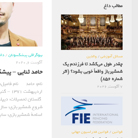
مطالب داغ
بیوگرافی پیشکسوتان
/
دان
مسائل آموزشی
/
والدین
آگوست 6, 2020
چقدر طول می‌کشد تا فرزندم یک
حامد ثنایی – پیش
شمشیرباز واقعاً خوبی بشود؟ (اثر
شماره 856)
7 آگوست, 2026
اردیبهشت
گلستان تحصیلات: دیپلم
اسلحة شمشیربازی: سابر ن
قوانین
/
قوانین فدراسیون جهانی