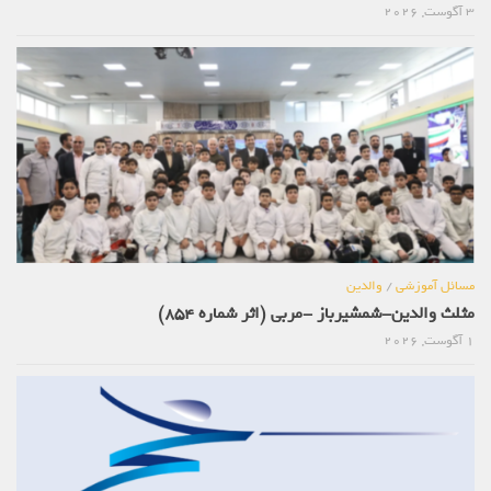
3 آگوست, 2026
مسائل آموزشی
/
والدین
مثلث والدین-شمشیرباز -مربی (اثر شماره 854)
1 آگوست, 2026