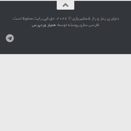
دنیای پر رمز و راز شمشیربازی © 2026. حق کپی رایت محفوظ است.
فارسی سازی پوسته توسط:
همیار وردپرس