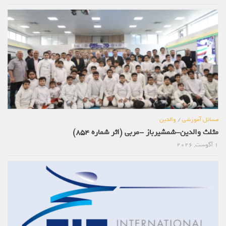
مسائل آموزشی
/
والدین
مثلث والدین-شمشیرباز -مربی (اثر شماره 854)
1 آگوست, 2026