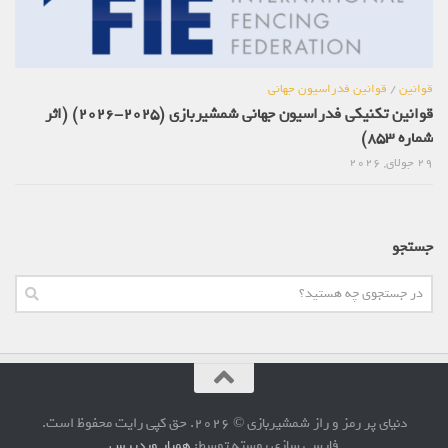
قوانین
/
قوانین فدراسیون جهانی
قوانین تکنیکی فدراسیون جهانی شمشیربازی (2025-2026) (اثر
شماره 853)
29 جولای, 2026
جستجو
دنیای پر رمز و راز شمشیربازی © 2026. حق کپی رایت محفوظ است.
فارسی سازی پوسته توسط:
همیار وردپرس