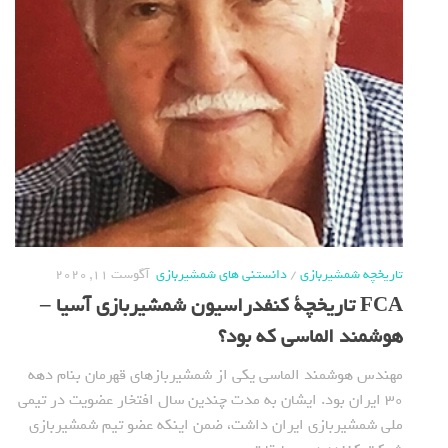
تاریخچه شمشیربازی
/
دانستنی های شمشیربازی
آگوست 11, 2020
FCA تاریخچة کنفدراسیون شمشیربازی آسیا –
هوشمند الماسی که بود؟
مهندس هوشمند الماسی یکی از شمشیربازهای قهرمان بنام دهه
30 ایران بود. ایشان به مدت چندین سال افتخار عضویت در تیمی
ملی شمشیربازی ایران داشت، ضمن اینکه عضو تیم شمشیربازی