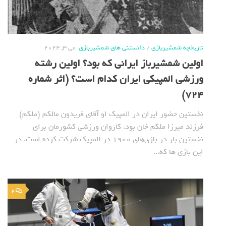
تاریخچه شمشیربازی
/
دانستنی های شمشیربازی
می 3, 2024
اولین شمشیرباز ایرانی که بود؟ اولین رشته
ورزشی المپیکی ایران کدام است؟ (اثر شماره
724)
نخستین حضور ایران در المپیک او آقای فریدون مالکم (ملکم)
فرزند میرزا ملکم خان بود. کاروان ورزشی کشورمان برای
نخستین بار در بازی‌های 1900 در المپیک شرکت کرده است. در
این بازی ها که...
2