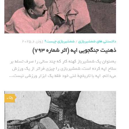
دانستنی های شمشیربازی
/
شمشیربازی چیست؟
ژوئن 6, 2025
ذهنیت جنگجویی اپه (اثر شماره 793)
به‌عنوان یک شمشیرباز کهنه کار که چند سالی را صرف تسلط بر
سلاح اپه کرده است، شمشیربازی را چیزی فراتر از یک ورزش
می‌دانم. اپه با تاریخچة غنی خود فقط یک ابزار ورزشی نیست،...
0