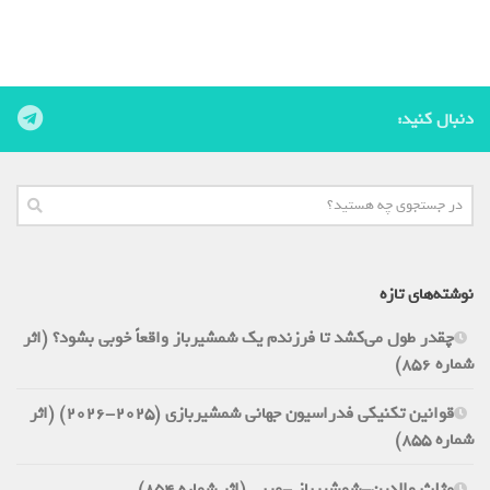
دنبال کنید:
نوشته‌های تازه
چقدر طول می‌کشد تا فرزندم یک شمشیرباز واقعاً خوبی بشود؟ (اثر
شماره 856)
قوانین تکنیکی فدراسیون جهانی شمشیربازی (2025-2026) (اثر
شماره 855)
مثلث والدین-شمشیرباز -مربی (اثر شماره 854)