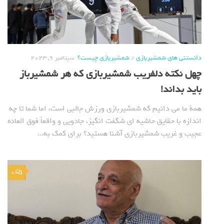
دانستنی های شمشیربازی
/
شمشیربازی چیست؟
سپتامبر 9, 2023
چهل نکته دلفریب شمشیربازی که هر شمشیرباز
باید بداند!
همة ما می دانیم که شمشیربازی ورزش جالبی است، اما شما تا چه
اندازه با حقایق حاشیه ای شگفت انگیز، جادویی و واقعاً فوق العاده
عجیب و غریب شمشیربازی آشنا هستید؟ برای کمک به...
0