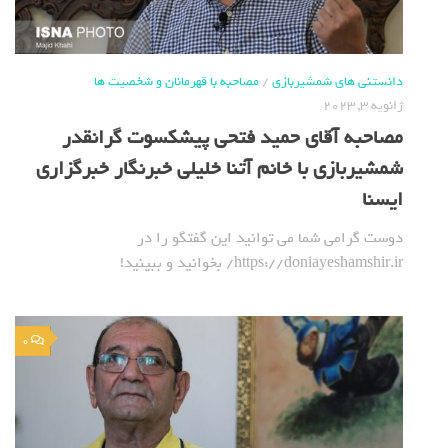
دانستنی های شمشیربازی
/
مصاحبه با قهرمانان و شخصیت ها
ژانویه 3, 2023
مصاحبه آقای حمید فتحی پیشکسوت گرانقدر
شمشیربازی با خانم آتنا خلیلی خبرنگار خبرگزاری
ایسنا
دوست گرامی شما می توانید این گفتگو را در
https://doniayeshamshir.ir/ بخوانید و ببینید!
0