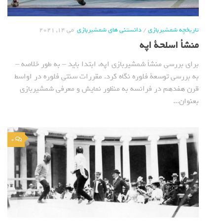
تاریخچه شمشیربازی
/
دانستنی های شمشیربازی
می 14, 2021
منشأ اسلحة اپه
برای بررسی منشأ شمشیربازی اپه، ابتدا باید – به طور خلاصه –
به بررسی توسعة فلوره نگاه کرد. مقررات سنتی فلوره در اواسط
قرن هفدهم در فرانسه به منظور نمایش و معرفی شمشیربازی
بعنوان...
0