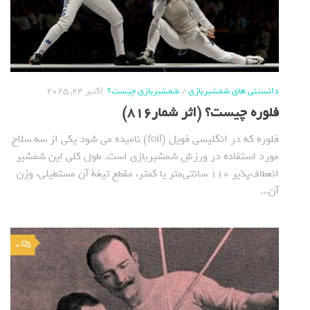
دانستنی های شمشیربازی
/
شمشیربازی چیست؟
اکتبر 24, 2025
فلوره چیست؟ (اثر شمار816)
فلوره که در انگلیسی فویل (foil) نامیده می شود یکی از سه سلاح
مورد استفاده در ورزش شمشیربازی است. طول کلی این شمشیر
انعطاف‌پذیر ۱۱۰ سانتی‌متر یا کمتر، مقطع تیغة آن مستطیلی، وزن
آن...
0