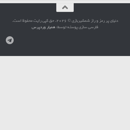
دنیای پر رمز و راز شمشیربازی © 2026. حق کپی رایت محفوظ است.
فارسی سازی پوسته توسط:
همیار وردپرس