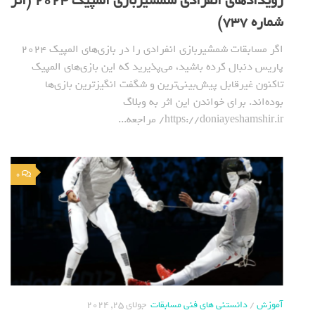
رویدادهای انفرادی شمشیربازی المپیک 2024 (اثر
شماره 737)
اگر مسابقات شمشیربازی انفرادی را در بازی‌های المپیک 2024
پاریس دنبال کرده باشید، می‌پذیرید که این بازی‌های المپیک
تاکنون غیرقابل پیش‌بینی‌ترین و شگفت انگیز‌ترین بازی‌ها
بوده‌اند. برای خواندن این اثر به وبلاگ
https://doniayeshamshir.ir/ مراجعه...
0
آموزش
/
دانستنی های فنی مسابقات
جولای 25, 2024