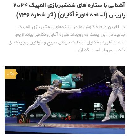
آشنایی با ستاره های شمشیربازی المپیک 2024
پاریس (اسلحه فلورة آقایان) (اثر شماره 736)
در آخرین مرحلة کاوش ما در رشته‌های شمشیربازی المپیک،
بیایید در این پست به رویداد فلورة آقایان نگاهی بیاندازیم.
اسلحة فلوره به‌ دلیل مبادلات حرکتی سریع و قوانین پیچیده حق
تقدم معروف است، که آن...
0