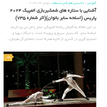
آموزش
/
دانستنی های فنی مسابقات
جولای 23, 2024
آشنایی با ستاره های شمشیربازی المپیک 2024
پاریس (اسلحه سابر بانوان)(اثر شماره 735)
در این مقاله به کاوش رشتة المپیکی، سابر زنان می پردازیم.
اسلحة سابر که بسیار سریع و پیچیده است، با حرکات پویا و
تصمیم گیری در کسری از ثانیه همراه است. تماشای آن هیجان...
0