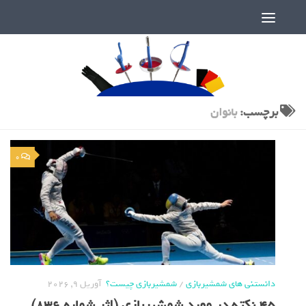
دنیای پر رمز و راز شمشیربازی
برچسب:
بانوان
0
دانستنی های شمشیربازی
/
شمشیربازی چیست؟
آوریل 9, 2026
۴۵ نکته در مورد شمشیربازی (اثر شماره 836)