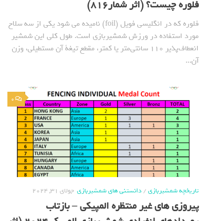
فلوره چیست؟ (اثر شمار816)
فلوره که در انگلیسی فویل (foil) نامیده می شود یکی از سه سلاح
مورد استفاده در ورزش شمشیربازی است. طول کلی این شمشیر
انعطاف‌پذیر ۱۱۰ سانتی‌متر یا کمتر، مقطع تیغة آن مستطیلی، وزن
آن...
0
تاریخچه شمشیربازی
/
دانستنی های شمشیربازی
جولای 31, 2024
پیروزی های غیر منتظره المپیکی – بازتاب