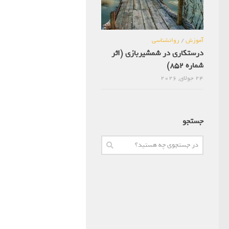
آموزش
/
روانشناسی
درستکاری در شمشیربازی (اثر
شماره 852)
24 جولای, 2026
جستجو