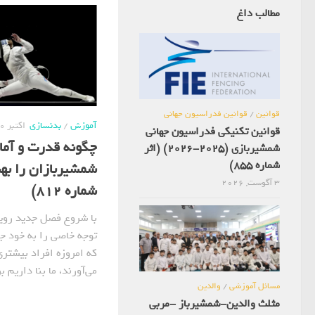
مطالب داغ
قوانین
/
قوانین فدراسیون جهانی
آموزش
/
بدنسازی
اکتبر 10, 2025
قوانین تکنیکی فدراسیون جهانی
چگونه قدرت و آما
شمشیربازی (2025-2026) (اثر
شماره 855)
شمشیربازان را بهب
3 آگوست, 2026
شماره 812)
با شروع فصل جدید روی
توجه خاصی را به خود جل
که امروزه افراد بیشتر
می‌آورند، ما بنا داریم ب
مسائل آموزشی
/
والدین
مثلث والدین-شمشیرباز -مربی