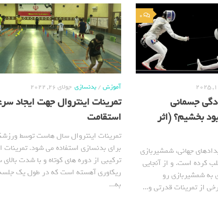
0
آموزش
/
بدنسازی
جولای 26, 2022
دگی جسمانی
تمرینات اینتروال جهت ایجاد سر
ود بخشیم؟ (اثر
استقامت
تمرینات اینتروال سال هاست توسط ورزشک
برای بدنسازی استفاده می شود. تمرینات ا
دادهای جهانی، شمشیربازی
ترکیبی از دوره های کوتاه و با شدت بالای 
ب کرده است. و از آنجایی
ریکاوری آهسته است که در طول یک جلسة
ی به شمشیربازی رو
به...
رخی از تمرینات قدرتی و...