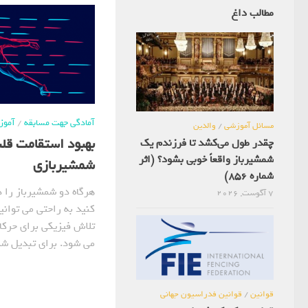
مطالب داغ
آمادگی جهت مسابقه
/
آمو
مسائل آموزشی
/
والدین
بهبود استقامت قلب
چقدر طول می‌کشد تا فرزندم یک
شمشیرباز واقعاً خوبی بشود؟ (اثر
شمشیربازی
شماره 856)
هرگاه دو شمشیرباز را د
7 آگوست, 2026
کنید به راحتی می توان
تلاش فیزیکی برای حرکات
می شود. برای تبدیل شد
قوانین
/
قوانین فدراسیون جهانی