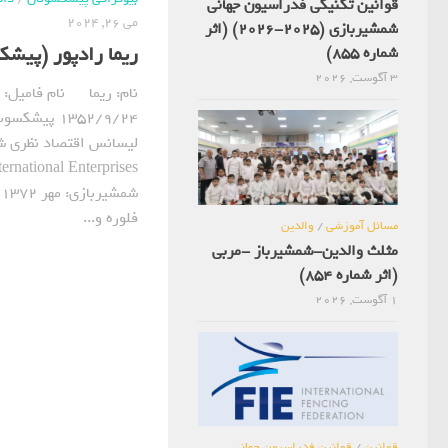
قوانین تکنیکی فدراسیون جهانی
می 26, 2024
شمشیربازی (2025-2026) (اثر
ریما رادپور (پیش
شماره 855)
3 آگوست, 2026
نام: ریما نام فامیل: ر
1352/9/24 پی
لیسانس اقتصاد نظری ش
ش
فلوره و...
مسائل آموزشی
/
والدین
مثلث والدین-شمشیرباز -مربی
(اثر شماره 854)
1 آگوست, 2026
قوانین
/
قوانین فدراسیون جهانی