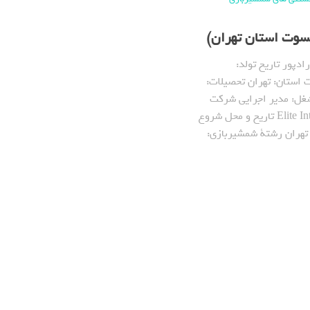
کسوت استان تهران)
ادپور تاریخ تولد:
شکسوت استان: تهران تحصیلات:
غل: مدیر اجرایی شرکت
Elite International Enterprises تاریخ و محل شروع
مشیربازی: مهر 1372 تهران رشتة شمشیربازی: