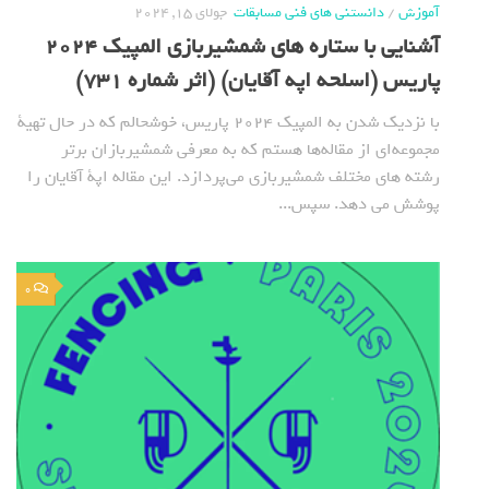
آموزش
/
دانستنی های فنی مسابقات
جولای 15, 2024
آشنایی با ستاره های شمشیربازی المپیک 2024
پاریس (اسلحه اپه آقایان) (اثر شماره 731)
با نزدیک شدن به المپیک 2024 پاریس، خوشحالم که در حال تهیة
مجموعه‌ای از مقاله‌ها هستم که به معرفی شمشیربازان برتر
رشته های مختلف شمشیربازی می‌پردازد. این مقاله اپة آقایان را
پوشش می دهد. سپس...
0