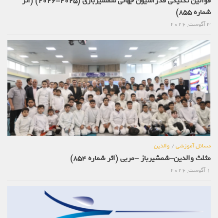
قوانین تکنیکی فدراسیون جهانی شمشیربازی (2025-2026) (اثر
شماره 855)
3 آگوست, 2026
مسائل آموزشی
/
والدین
مثلث والدین-شمشیرباز -مربی (اثر شماره 854)
1 آگوست, 2026