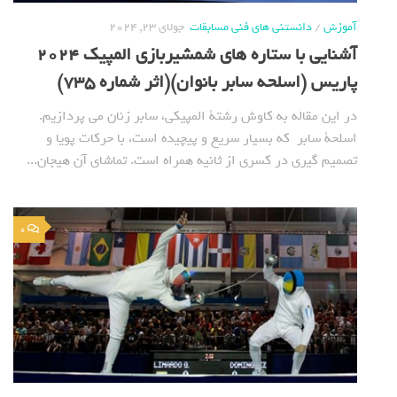
آموزش
/
دانستنی های فنی مسابقات
جولای 23, 2024
آشنایی با ستاره های شمشیربازی المپیک 2024
پاریس (اسلحه سابر بانوان)(اثر شماره 735)
در این مقاله به کاوش رشتة المپیکی، سابر زنان می پردازیم.
اسلحة سابر که بسیار سریع و پیچیده است، با حرکات پویا و
تصمیم گیری در کسری از ثانیه همراه است. تماشای آن هیجان...
0