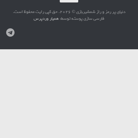
دنیای پر رمز و راز شمشیربازی © 2026. حق کپی رایت محفوظ است.
فارسی سازی پوسته توسط:
همیار وردپرس