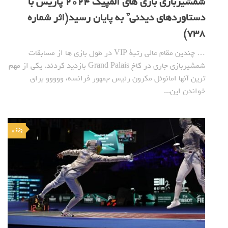
شمشیربازی بازی های المپیک 2024 پاریس با ”
دستاوردهای دیدنی” به پایان رسید(اثر شماره
738)
… چندین مقام عالی رتبة VIP در طول بازی ها از مسابقات
شمشیربازی جاری در کاخ Grand Palais بازدید کردند. یکی از مهم
ترین آنها امانوئل مکرون رئیس جمهور فرانسه، ووووو برای
خواندن این...
0