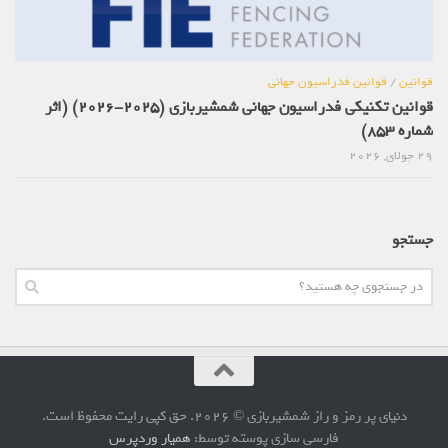
قوانین
/
قوانین فدراسیون جهانی
قوانین تکنیکی فدراسیون جهانی شمشیربازی (2025-2026) (اثر
شماره 853)
29 جولای, 2026
جستجو
دنیای پر رمز و راز شمشیربازی © 2026. حق کپی رایت محفوظ است.
فارسی سازی پوسته توسط:
همیار وردپرس