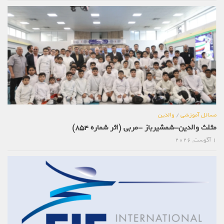
مسائل آموزشی
/
والدین
مثلث والدین-شمشیرباز -مربی (اثر شماره 854)
1 آگوست, 2026