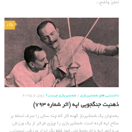
تمایز واضح...
0
دانستنی های شمشیربازی
/
شمشیربازی چیست؟
ژوئن 6, 2025
ذهنیت جنگجویی اپه (اثر شماره 793)
به‌عنوان یک شمشیرباز کهنه کار که چند سالی را صرف تسلط بر
سلاح اپه کرده است، شمشیربازی را چیزی فراتر از یک ورزش
می‌دانم. اپه با تاریخچة غنی خود فقط یک ابزار ورزشی نیست،...