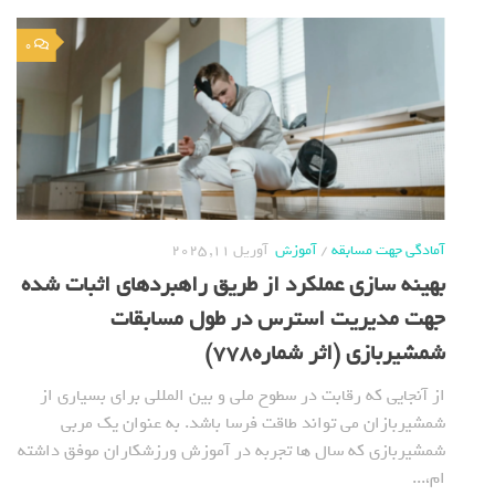
0
آمادگی جهت مسابقه
/
آموزش
آوریل 11, 2025
بهینه سازی عملکرد از طریق راهبردهای اثبات شده
جهت مدیریت استرس در طول مسابقات
شمشیربازی (اثر شماره778)
از آنجایی که رقابت در سطوح ملی و بین المللی برای بسیاری از
شمشیربازان می تواند طاقت فرسا باشد. به عنوان یک مربی
شمشیربازی که سال ها تجربه در آموزش ورزشکاران موفق داشته
ام،...