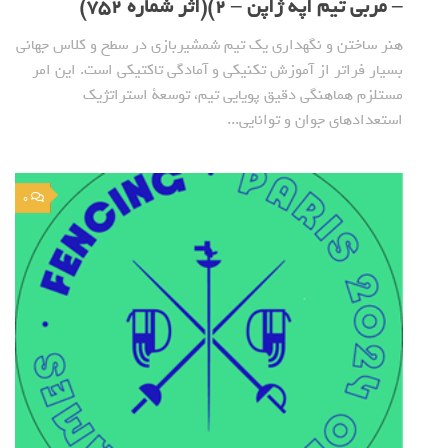
– مربی تیم اپه ژاپن – 2)(اثر شماره 752)
هنر ساختن و نگهداری یک تیم شمشیربازی در سطح و کلاس جهانی
بسیار فراتر از آموزش تکنیکی و آمادگی تاکتیکی است. این امر
مستلزم هماهنگی دقیق پویایی تیم، توسعة استراتژیک
استعدادهای جوان و توانایی...
0