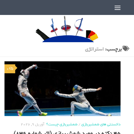
دنیای پر رمز و راز شمشیربازی
برچسب:
استراتژی
0
دانستنی های شمشیربازی
/
شمشیربازی چیست؟
آوریل 9, 2026
۴۵ نکته در مورد شمشیربازی (اثر شماره 836)