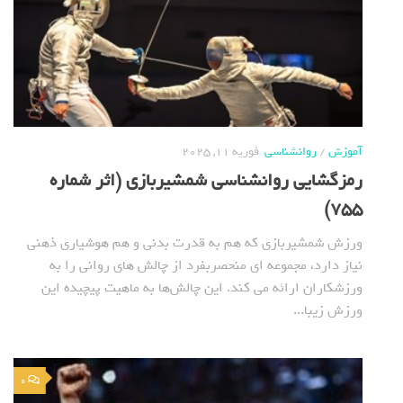
آموزش
/
روانشناسی
فوریه 11, 2025
رمزگشایی روانشناسی شمشیربازی (اثر شماره
755)
ورزش شمشیربازی که هم به قدرت بدنی و هم هوشیاری ذهنی
نیاز دارد، مجموعه ای منحصربفرد از چالش های روانی را به
ورزشکاران ارائه می کند. این چالش‌ها به ماهیت پیچیده این
ورزش زیبا...
0