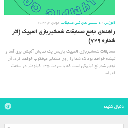
آموزش
/
دانستنی های فنی مسابقات
جولای 4, 2024
راهنمای جامع مسابقات شمشیربازی المپیک (اثر
شماره 729)
مسابقات شمشیربازی المپیک پاریس یک نمایش آنچنان برق آسا و
تپنده خواهد بود که شما را روی صندلی میخکوب خواهد کرد. آن
نوعی شطرنج فیزیکی است که با سرعت 145 کیلومتر در ساعت
اجرا...
دنبال کنید: