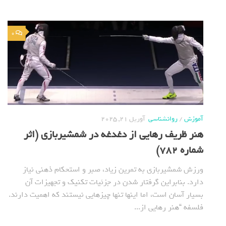
0
آموزش
/
روانشناسی
آوریل 21, 2025
هنر ظریف رهایی از دغدغه در شمشیربازی (اثر
شماره 782)
ورزش شمشیربازی به تمرین زیاد، صبر و استحکام ذهنی نیاز
دارد. بنابراین گرفتار شدن در جزئیات تکنیک و تجهیزات آن
بسیار آسان است، اما اینها تنها چیزهایی نیستند که اهمیت دارند.
فلسفه “هنر رهایی از...