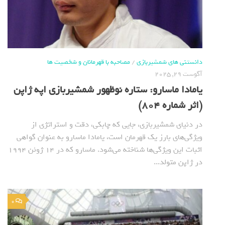
دانستنی های شمشیربازی
/
مصاحبه با قهرمانان و شخصیت ها
آگوست 29, 2025
یامادا ماسارو: ستاره نوظهور شمشیربازی اپه ژاپن
(اثر شماره 804)
در دنیای شمشیربازی، جایی که چابکی، دقت و استراتژی از
ویژگی‌های بارز یک قهرمان است، یامادا ماسارو به عنوان گواهی
اثبات این ویژگی‌ها شناخته می‌شود. ماسارو که در ۱۴ ژوئن ۱۹۹۴
در ژاپن متولد...
0