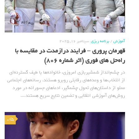
آموزش
/
برنامه ریزی
سپتامبر 16, 2025
قهرمان پروری – فرایند درازمدت در مقایسه با
راه‌حل های فوری (اثر شماره 806)
در چشم‌انداز شمشیربازی امروزی، خانواده‌ها با طیف گسترده‌ای
از انتخاب‌ها و وعده‌های رقابتی روبرو هستند. رسانه‌های اجتماعی
مملو از داستان‌های تحول چشمگیر، ادعاهای جسورانه در مورد
روش‌های آموزشی انقلابی و تضمین نتایج سریع هستند....
0