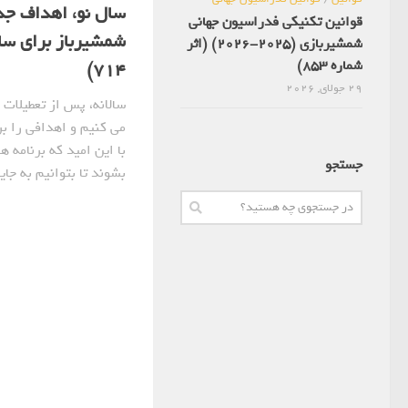
سال نو، اهداف جد
قوانین تکنیکی فدراسیون جهانی
شمشیربازی (2025-2026) (اثر
شماره 853)
714)
29 جولای, 2026
سالانه، پس از تعطیلات
می کنیم و اهدافی را ب
با این امید که برنامه 
جستجو
بشوند تا بتوانیم به جایی