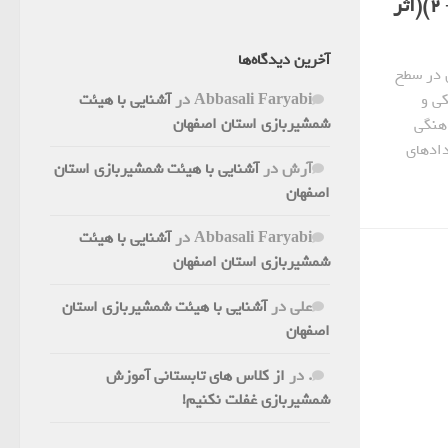
گورباچوک – مربی تیم اپه ژاپن – 2)(اثر
آخرین دیدگاه‌ها
 در سطح
Abbasali Faryabi
در
آشنایی با هیئت
کی و
شمشیربازی استان اصفهان
اهنگی
دادهای
آرش
در
آشنایی با هیئت شمشیربازی استان
اصفهان
Abbasali Faryabi
در
آشنایی با هیئت
شمشیربازی استان اصفهان
علی
در
آشنایی با هیئت شمشیربازی استان
اصفهان
.
در
از کلاس های تابستانی آموزش
شمشیربازی غفلت نکنیم!