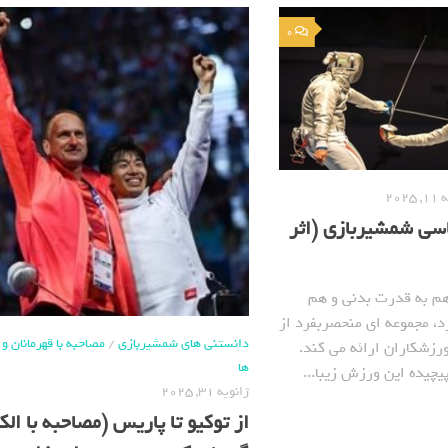
0
2025
سی شمشیربازی (اثر
م به قدرت بدنی و هم
د، مجموعه ای منحصربفرد از
دانستنی های شمشیربازی
/
مصاحبه با قهرمانان 
رزشکاران ارائه می کند.
ها
یچیده این ورزش زیبا...
ژانویه 31, 2025
از توکیو تا پاریس (مصاحبه با الک