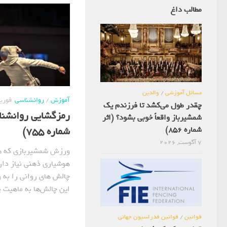
مطالب داغ
مسائل آموزشی
/
والدین
آموزش
/
روانشناسی
فوریه 11, 
چقدر طول می‌کشد تا فرزندم یک
رمزگشایی روانشنا
شمشیرباز واقعاً خوبی بشود؟ (اثر
شماره 856)
شماره 755)
7 آگوست, 2026
ورزش شمشیربازی که ه
هوشیاری ذهنی نیاز دار
چالش های روانی را به و
این چالش‌ها به ماهیت پ
قوانین
/
قوانین فدراسیون جهانی