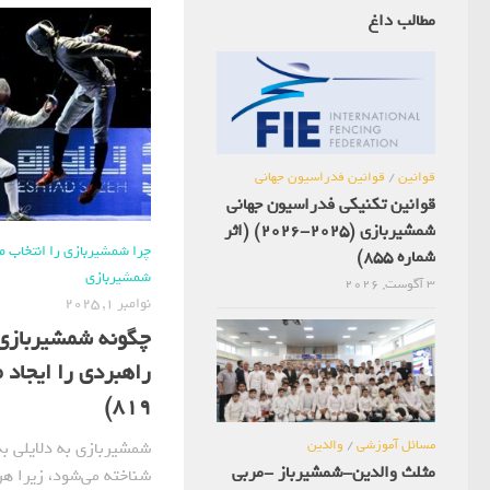
مطالب داغ
قوانین
/
قوانین فدراسیون جهانی
قوانین تکنیکی فدراسیون جهانی
شمشیربازی (2025-2026) (اثر
چرا شمشیربازی را انتخاب م
شماره 855)
شمشیربازی
3 آگوست, 2026
نوامبر 1, 2025
چگونه شمشیربازی
راهبردی را ایجاد م
819)
مسائل آموزشی
/
والدین
شمشیربازی به دلایلی به
مثلث والدین-شمشیرباز -مربی
شناخته می‌شود، زیرا هر 