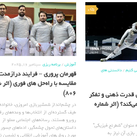
0
آموزش
/
برنامه ریزی
سپتامبر 16, 2025
ی کنیم
/
دانستنی های
قهرمان پروری – فرایند درازمدت
مقایسه با راه‌حل های فوری (اثر 
806)
 قدرت ذهنی و تفکر
ی‌کند؟ (اثر شماره
در چشم‌انداز شمشیربازی امروزی، خانواده‌ه
طیف گسترده‌ای از انتخاب‌ها و وعده‌های رق
روبرو هستند. رسانه‌های اجتماعی مملو از
 عنوان “شطرنج فیزیکی”
داستان‌های تحول چشمگیر، ادعاهای جسورا
بازی آن نیاز به
مورد روش‌های آموزشی انقلابی و تضمین نت