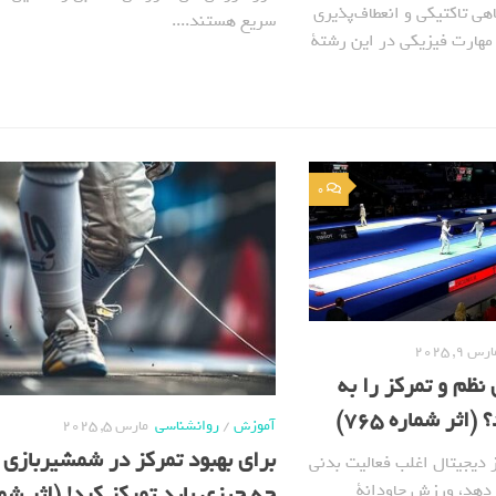
اهی تاکتیکی و انعطاف‌پذیری
سریع هستند....
 مهارت فیزیکی در این رشتة
0
رس 9, 2025
ظم و تمرکز را به
اثر شماره 765)
آموزش
/
روانشناسی
مارس 5, 2025
برای بهبود تمرکز در شمشیربازی 
دیجیتال اغلب فعالیت بدنی
چه چیزی باید تمرکز کرد! (اثر شم
 دهد، ورزش جاودانة