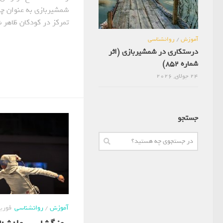
شمشیربازی به عنوان چر
تمرکز در کودکان ظاهر 
آموزش
/
روانشناسی
درستکاری در شمشیربازی (اثر
شماره 852)
24 جولای, 2026
جستجو
آموزش
/
روانشناسی
فوریه 11, 