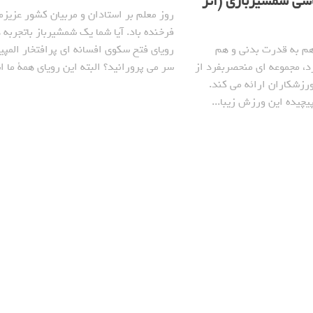
سی شمشیربازی (اثر
روز معلم بر استادان و مربیان کشور عزیزم
فرخنده باد. آیا شما یک شمشیرباز باتجربه
م به قدرت بدنی و هم
رویای فتح سکوی افسانه ای پرافتخار المپی
د، مجموعه ای منحصربفرد از
سر می پرورانید؟ البته این رویای همة ما ا
رزشکاران ارائه می کند.
یچیده این ورزش زیبا...