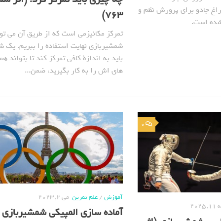
اغ جادو برای پرورش نظم و
763)
شده است.
تمرکز مکانیزمی است که از طریق آن می تو
شمشیربازی نهایت استفاده را ببریم. یک ش
باید به اندازة کافی تمرکز کند تا بتواند ه
های اش را به کار بگیرید، ضمن...
0
آموزش
/
علم تمرین
می 2, 2023
2025
آماده سازی المپیکی شمشیربازی