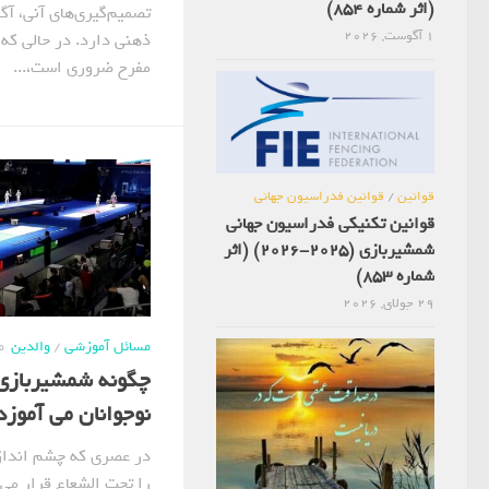
(اثر شماره 854)
تصمیم‌گیری‌های آنی، آگ
1 آگوست, 2026
ذهنی دارد. در حالی که
مفرح ضروری است،...
قوانین
/
قوانین فدراسیون جهانی
قوانین تکنیکی فدراسیون جهانی
شمشیربازی (2025-2026) (اثر
شماره 853)
29 جولای, 2026
مسائل آموزشی
/
والدین
ما
چگونه شمشیربازی ن
نوجوانان می آموزد؟ (
در عصری که چشم انداز 
را تحت الشعاع قرار می