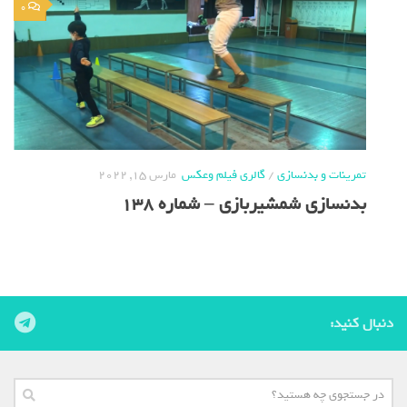
0
تمرینات و بدنسازی
/
گالری فیلم وعکس
مارس 15, 2022
بدنسازی شمشیربازی – شماره 138
دنبال کنید: