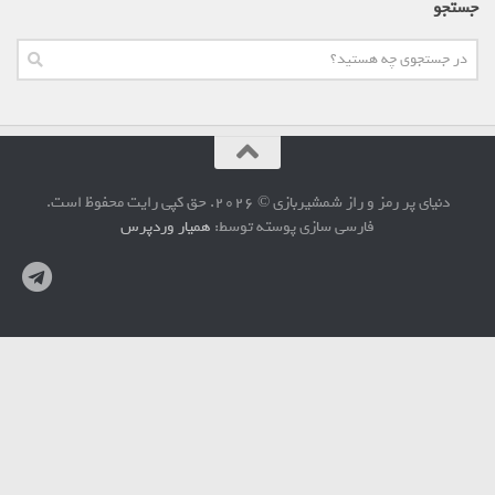
جستجو
دنیای پر رمز و راز شمشیربازی © 2026. حق کپی رایت محفوظ است.
فارسی سازی پوسته توسط:
همیار وردپرس