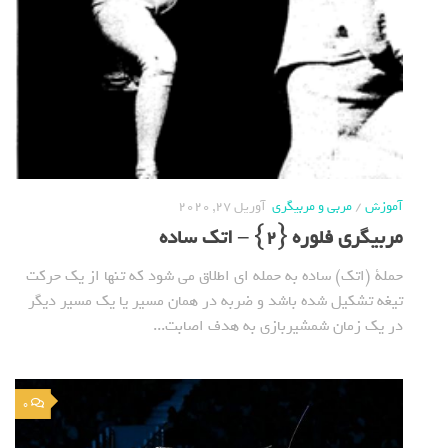
آموزش
/
مربی و مربیگری
آوریل 27, 2020
مربیگری فلوره {2} – اتک ساده
حملة (اتک) ساده به حمله ای اطلاق می شود که تنها از یک حرکت
تیغه تشکیل شده باشد و ضربه در همان مسیر یا یک مسیر دیگر
در یک زمان شمشیربازی به هدف اصابت...
0