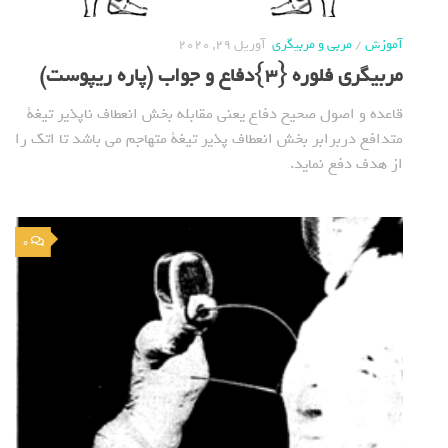
آموزش
/
مربی و مربیگری
آوریل 29, 2020
مربیگری فلوره {3}دفاع و جواب (پاره ریپوست)
قاعده و اصول صحیح دفاع یعنی مقابله بخش انعطاف ناپذیر تیغة
متدافع دربرابر بخش انعطاف پذیر تیغة متهاجم می باشد تا اتک را
از هدف دفع نماید.
0