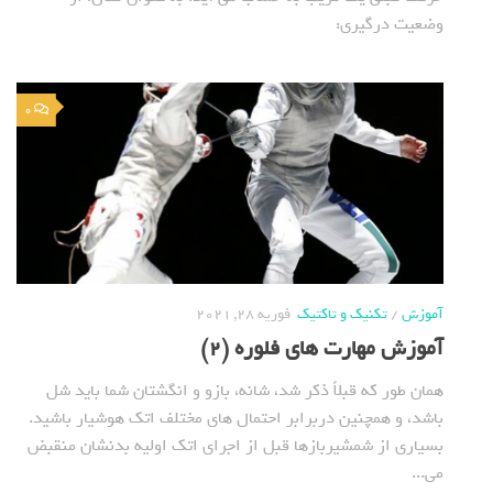
وضعیت درگیری:
0
آموزش
/
تکنیک و تاکتیک
فوریه 28, 2021
آموزش مهارت های فلوره (2)
همان طور که قبلاً ذکر شد، شانه، بازو و انگشتان شما باید شل
باشد، و همچنین دربرابر احتمال های مختلف اتک هوشیار باشید.
بسیاری از شمشیربازها قبل از اجرای اتک اولیه بدنشان منقبض
می...