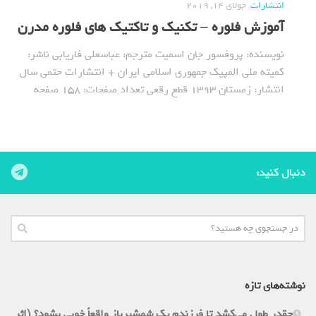
انتشارات
جولای 14, 2019
آموزش فلوره – تکنیک و تاکتیک های فلوره مدرن
نویسنده: پروفسور جان اسمیت مترجم: عباسعلی فاریابی ناشر:
کمیته ملی المپیک جمهوری اسلامی ایران + انتشارات حتمی سال
انتشار: زمستان 1393 قطع رقعی تعداد صفحات: 158 صفحه
دنبال کنید:
نوشته‌های تازه
چقدر طول می‌کشد تا فرزندم یک شمشیرباز واقعاً خوبی بشود؟ (اثر