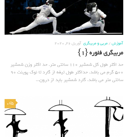
آموزش
/
مربی و مربیگری
آوریل 26, 2020
مربیگری فلوره {1}
حد اکثر طول کل شمشیر 110 سانتی متر. حد اکثر وزن شمشیر
500 گرم می باشد. حداکثر طول تیغه از گارد تا نوک پوینت 90
سانتی متر می باشد. گارد شمشیر باید از درون...
0