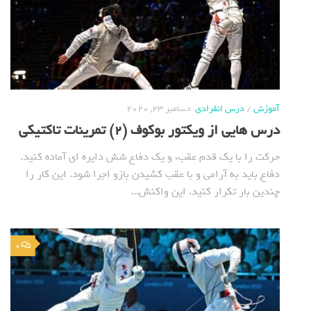
آموزش
/
درس انفرادی
دسامبر 23, 2020
درس هایی از ویکتور بوکوف (2) تمرینات تاکتیکی
حرکت را با یک قدم عقب، و یک دفاع شش دایره ای آماده کنید.
دفاع باید به آرامی و با عقب کشیدن بازو اجرا شود. این کار را
چندین بار تکرار کنید. این واکنش...
0