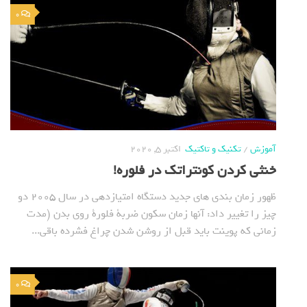
0
آموزش
/
تکنیک و تاکتیک
اکتبر 5, 2020
خنثی کردن کونتراتک در فلوره!
ظهور زمان بندی های جدید دستگاه امتیازدهی در سال 2005 دو
چیز را تغییر داد: آنها زمان سکون ضربة فلورة روی بدن (مدت
زمانی که پوینت باید قبل از روشن شدن چراغ فشرده باقی...
0