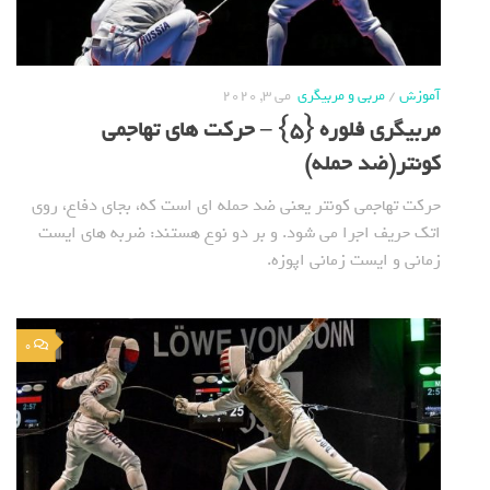
آموزش
/
مربی و مربیگری
می 3, 2020
مربیگری فلوره {5} – حرکت های تهاجمی
کونتر(ضد حمله)
حرکت تهاجمی کونتر یعنی ضد حمله ای است که، بجای دفاع، روی
اتک حریف اجرا می شود. و بر دو نوع هستند: ضربه های ایست
زمانی و ایست زمانی اپوزه.
0