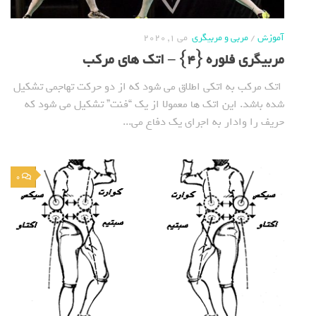
آموزش
/
مربی و مربیگری
می 1, 2020
مربیگری فلوره {4} – اتک های مرکب
اتک مرکب به اتکی اطلاق می شود که از دو حرکت تهاجمی تشکیل
شده باشد. این اتک ها معمولا از یک “فنت” تشکیل می شود که
حریف را وادار به اجرای یک دفاع می...
0