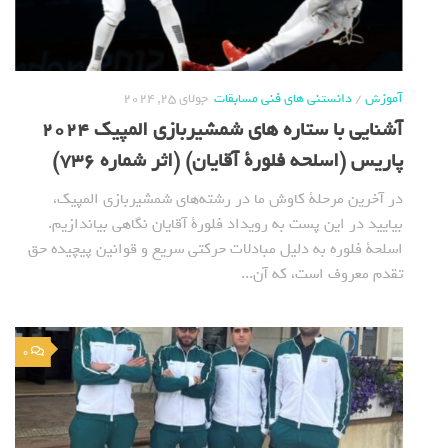
آموزش
/
دانستنی های فنی مسابقات
جولای 25, 2024
آشنایی با ستاره های شمشیربازی المپیک 2024
پاریس (اسلحه فلورة آقایان) (اثر شماره 736)
در آخرین مرحلة کاوش ما در رشته‌های شمشیربازی المپیک،
بیایید در این پست به رویداد فلورة آقایان نگاهی بیاندازیم.
اسلحة فلوره به‌ دلیل مبادلات حرکتی سریع و قوانین پیچیده حق
تقدم معروف است، که آن...
0