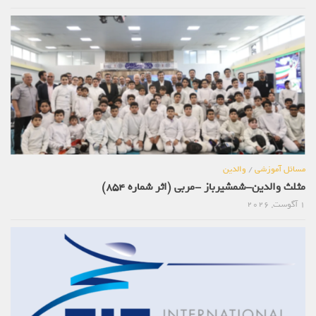
مسائل آموزشی
/
والدین
مثلث والدین-شمشیرباز -مربی (اثر شماره 854)
1 آگوست, 2026