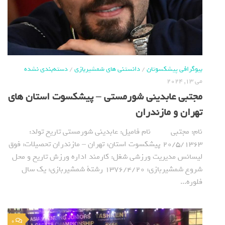
بیوگرافی پیشکسوتان
/
دانستنی های شمشیربازی
/
دسته‌بندی نشده
می 13, 2024
مجتبی عابدینی شورمستی – پیشکسوت استان های
تهران و مازندران
نام: مجتبی نام فامیل: عابدینی شورمستی تاریخ تولد:
20/5/1363 پیشکسوت استان: تهران – مازندران تحصیلات: فوق
لیسانس مدیریت ورزشی شغل: کارمند اداره ورزش تاریخ و محل
شروع شمشیربازی: 1376/4/20 رشتة شمشیربازی: یک سال
فلوره...
0