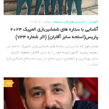
آموزش
/
دانستنی های فنی مسابقات
جولای 21, 2024
آشنایی با ستاره های شمشیربازی المپیک 2024
پاریس(اسلحه سابر آقایان) (اثر شماره 734)
همان طور که به بررسی رشته های شمشیربازی المپیک ادامه می
دهیم، بیایید اکنون توجه خود را به سابر آقایان معطوف کنیم.
سابر پویاترین و انفجاری ترین سلاح در بین سه سلاح شمشیربازی
است،...
0