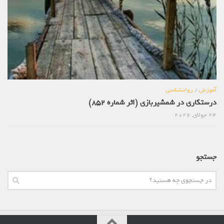
آموزش
/
روانشناسی
درستکاری در شمشیربازی (اثر شماره 852)
24 جولای, 2026
جستجو