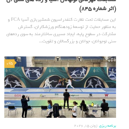
(اثر شماره 845)
این مسابقات تحت نظارت کنفدراسیون شمشیربازی آسیا FCA و
به منظور حمایت از توسعة زودهنگام ورزشکاران، گسترش
مشارکت در سطوح پایه، ایجاد مسیری ساختارمند به سوی رده‌های
سنی نوجوانان، جوانان و بزرگسالان و تقویت...
0
برنامه ریزی
ژوئن 15, 2026