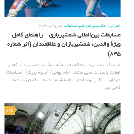
آموزش
/
دانستنی های فنی مسابقات
فوریه 8, 2026
مسابقات بین‌المللی شمشیربازی – راهنمای کامل
ویژة والدین، شمشیربازان و علاقمندان (اثر شماره
835)
احتمالاً تا به حال در باشگاه یا مسابقات مختلف شمشیربازی گاهی
اوقات با عبارت هایی مانند: “جام‌ جهانی”، “جایزه بزرگ”، “مسابقات
قاره‌ای” یا “کاپ نوجوانان” مواجه شده اید. یا اینکه فرزند شما
گاهی در...
0