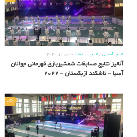
نتایج_آسیایی
/
نتایج_مسابقات
مارس 11, 2022
آنالیز نتایج مسابقات شمشیربازی قهرمانی جوانان
آسیا – تاشکند ازبکستان – 2022
0