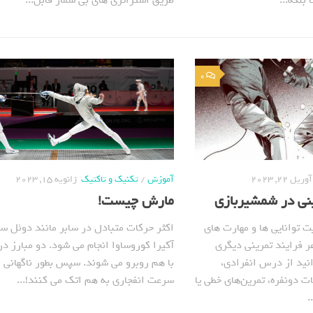
 بلکه...
طریق استراتژی های بی شمار قابل...
0
آوریل 22, 2023
آموزش
/
تکنیک و تاکتیک
ژانویه 15, 2023
ینی در شمشیربازی
مارش چیست!
ت توانایی ها و مهارت های
اکثر حرکات متبادل در سابر مانند دوئل سا
 فرایند تمرینی دیگری
آکیرا کوروساوا انجام می شود. دو مبارز 
نید از درس‌ انفرادی،
با هم روبرو می شوند. سپس بطور ناگهانی ب
 دونفره، تمرین‌های خطی یا
سرعت انفجاری به هم اتک می کنند!...
.