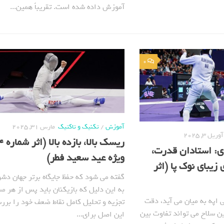
آموزش داده شده است. تقریباً همین...
0
آموزش
/
تکنیک و تاکتیک
مارس 31, 2025
آوریل 3, 2025
ریسک با
ی: استادان قدرت،
ویژه عید سعید فطر)
زیبای نوک پا (اثر
گفته می شود که حفظ جایگاه برتر جهان دش
به این دلیل که بازیکنان باید پس از هر مس
 اپه به میان می آید، دقت
تجزیه و تحلیل کامل نقاط ضعف خود را برر
ن سلاح می تواند تفاوت بین
این اصل برای...