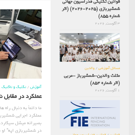
قوانین تکنیکی فدراسیون جهانی
شمشیربازی (2025-2026) (اثر
شماره 855)
3 آگوست, 2026
مسائل آموزشی
/
والدین
مثلث والدین-شمشیرباز -مربی
(اثر شماره 854)
آموزش
/
تکنیک و تاکتیک
1 آگوست, 2026
عملکرد در مقابل نتیج
ما دائماً به دنبال راه 
عملکرد اجرایی شمشیربا
بصیرانه میشل سیکارد، 
در شمشیربازی اپه” او ب
قوانین
/
قوانین فدراسیون جهانی