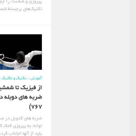
پیروزی و شکست را ایجا
تکنیک‌های برجستة شمشیر
آموزش
/
تکنیک و تاکتیک
از فیزیک تا شمشی
ضربه های دوبله در
767)
ضربه های کدوبل در صور
تواند به پیروزی کمک ک
باید از آنها اجتناب کر