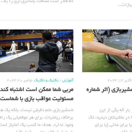
که قادر است مسافت بلندتری تری را به...
ازات...
0
اکتبر 13, 2024
آموزش
/
تکنیک و تاکتیک
نوامبر 20, 2023
یربازی (اثر شماره
مربی شما ممکن است اشتباه کند! 
مسئولیت عواقب بازی با شماست!
بار که یکی از این
شمشیربازی علم دقیقی نیست، بلکه یک هن
در ماشینتان دیدید، تک
برخلاف ریاضیات، برای هر موقعیتی یک راه
ا برای مدتی (یا برای
وجود ندارد. هدف ما کسب یک امتیاز است 