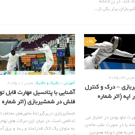
د کند. در زرادخانة
بازان برتر یکی از...
0
مارس 13, 2025
آموزش
/
تکنیک و تاکتیک
مارس 11, 2025
ربازی – درک و کنترل
آشنایی با پتانسیل مهارت قابل تو
 اپه (اثر شماره
فلش در شمشیربازی (اثر شماره 766)
شمشیربازی دربرگیرندة مانورهای مختلف ته
ت جلو بودن در امتیاز می
تدافعی است. در میان این حرکت های تهاج
نند یا در صورت عقب ماندن
به عنوان یک اتک قدرتمند و رعد و برق آس
د. ضربه های دوبله همچنین