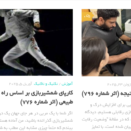
0
آموزش
/
تکنیک و تاکتیک
آوریل 5, 2025
ژوئن 23, 2025
کارپای شمشیربازی بر اساس راه 
ه (اثر شماره 796)
طبیعی (اثر شماره 776)
هایی برای افزایش درک و
زی رقابتی هستیم. دیدگاه
اگر شما با یک مربی در هر جای جهان یک 
که در مقالة “وضعیت رقابت
شمشیربازی گذرانده باشید، من آماده هس
یان شده است، با تمایز
ببندم که حتماً چیزی مشابه این مطلب به ش