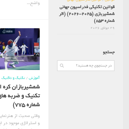
واضح...
قوانین تکنیکی فدراسیون جهانی
شمشیربازی (2025-2026) (اثر
شماره 853)
29 جولای, 2026
جستجو
آموزش
/
تکنیک و تاکتیک
شمشیربازان کره ا
تکنیک و ضربه های 
شماره 775)
وقتی صحبت از هنرنمایی
و استراتژی موجود در ای