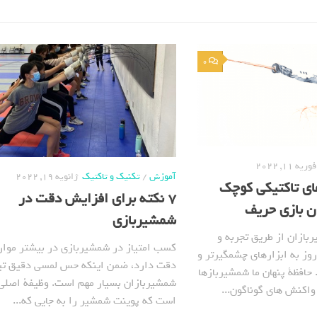
0
فوریه 11, 2022
آموزش
/
تکنیک و تاکتیک
ژانویه 19, 2022
های تاکتیکی کوچک
7 نکته برای افزایش دقت در
ن بازی حریف
شمشیربازی
ازان از طریق تجربه و
کسب امتیاز در شمشیربازی در بیشتر موارد
روز به ابزارهای چشمگیرتر و
دقت دارد، ضمن اینکه حس لمسی دقیق تیغ
حافظة پنهان ما شمشیربازها
شمشیربازان بسیار مهم است. وظیفة اصلی 
 واکنش های گوناگون...
است که پوینت شمشیر را به جایی که...