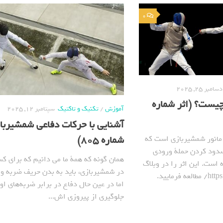
0
دسامبر 25, 2025
یست؟ (اثر شماره
آموزش
/
تکنیک و تاکتیک
سپتامبر 12, 2025
آشنایی با حرکات دفاعی شمشیرباز
شماره 805)
 مانور شمشیربازی است که
سدود کردن حملة ورودی
همان گونه که همة ما می دانیم که برای کس
است. این اثر را در وبلاگ
در شمشیربازی، باید به بدن حریف ضربه وا
رمایید.
اما در عین حال دفاع در برابر ضربه‌های او 
جلوگیری از پیروزی اش...