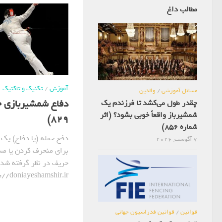
مطالب داغ
آموزش
/
تکنیک و تاکتیک
مسائل آموزشی
/
والدین
دفاع شمشیربازی چ
چقدر طول می‌کشد تا فرزندم یک
شمشیرباز واقعاً خوبی بشود؟ (اثر
829)
شماره 856)
دفع حمله (یا دفاع) یک
7 آگوست, 2026
برای منحرف کردن یا م
حریف در نظر گرفته شده 
https://doniayeshamshir.ir/ مطالعه ف
قوانین
/
قوانین فدراسیون جهانی