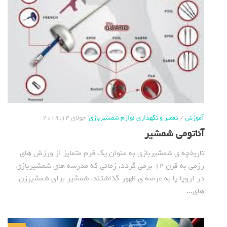
آموزش
/
تعمیر و نگهداری لوازم شمشیربازی
جولای 14, 2019
آناتومی شمشیر
تاریخچه ی شمشیربازی به عنوان یک فرم متمایز از ورزش های
رزمی به قرن 12 برمی گردد، زمانی که مدرسه های شمشیربازی
در اروپا پا به عرصه ی ظهور گذاشتند. شمشیر برای شمشیرزن
های...