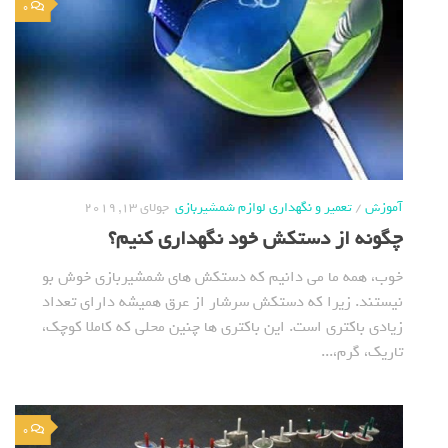
0
آموزش
/
تعمیر و نگهداری لوازم شمشیربازی
جولای 13, 2019
چگونه از دستکش خود نگهداری کنیم؟
خوب، همه ما می دانیم که دستکش های شمشیربازی خوش بو
نیستند. زیرا که دستکش سرشار از عرق همیشه دارای تعداد
زیادی باکتری است. این باکتری ها چنین محلی که کاملا کوچک،
تاریک، گرم،...
0