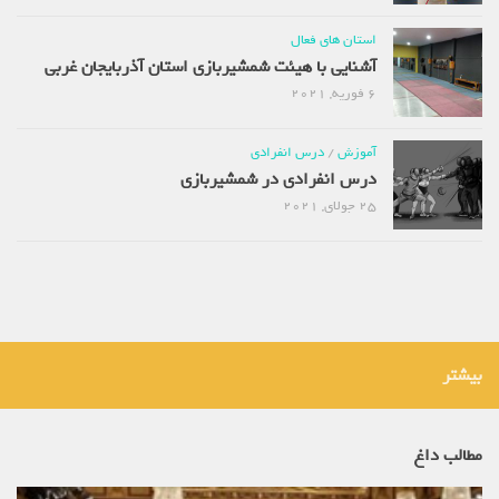
استان های فعال
آشنایی با هیئت شمشیربازی استان آذربایجان غربی
6 فوریه, 2021
آموزش
/
درس انفرادی
درس انفرادی در شمشیربازی
25 جولای, 2021
بیشتر
مطالب داغ