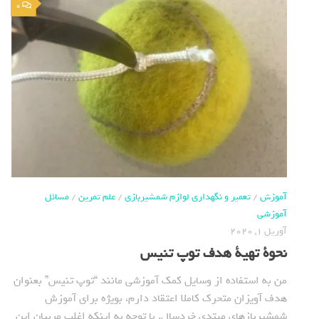
0
آموزش
/
تعمیر و نگهداری لوازم شمشیربازی
/
علم تمرین
/
مسائل
آموزشی
آوریل 1, 2020
نحوة تهیة هدف توپ تنیس
من به استفاده از وسایل كمك آموزشی مانند “توپ تنیس” بعنوان
هدف آویزان متحرک کاملا اعتقاد دارم، بویژه برای آموزش
شمشیربازهای مبتدی خردسال. با توجه به اینکه اغلب مربیان این