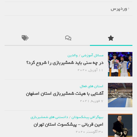
وردپرس
مسائل آموزشی
/
والدین
در چه سنی باید شمشیربازی را شروع کرد؟
11 آوریل, 2020
استان های فعال
آشنایی با هیئت شمشیربازی استان اصفهان
7 فوریه, 2021
بیوگرافی پیشکسوتان
/
دانستنی های شمشیربازی
امین قربانی – پیشکسوت استان تهران
30 آگوست, 2020