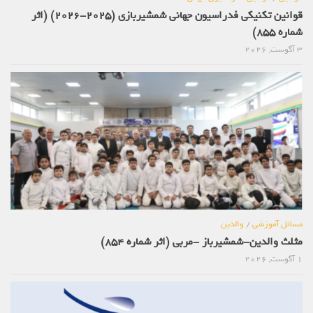
قوانین تکنیکی فدراسیون جهانی شمشیربازی (2025-2026) (اثر
شماره 855)
3 آگوست, 2026
مسائل آموزشی
/
والدین
مثلث والدین-شمشیرباز -مربی (اثر شماره 854)
1 آگوست, 2026