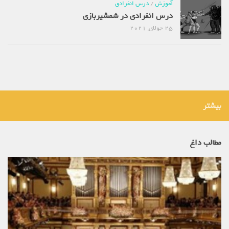
آموزش
/
درس انفرادی
درس انفرادی در شمشیربازی
25 جولای, 2021
بیشتر
مطالب داغ