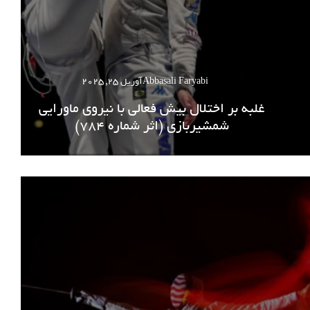
Abbasali Faryabi
آوریل 25, 2025
غلبه بر اختلال بیش فعالی با نیروی ماورایی
شمشیربازی (اثر شماره 784)