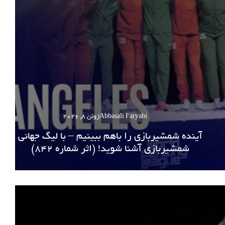
Abbasali Faryabi
ژوئن 8, 2026
آینده شمشیربازی را باهم ببینیم – با لیگ جهانی
شمشیربازی آشنا شوید! (اثر شماره 842)