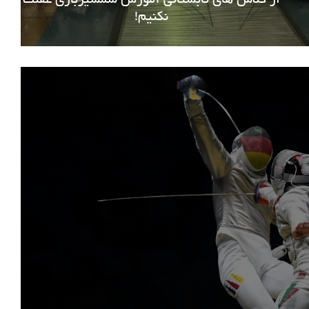
نکنیم!