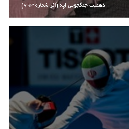
ذهنیت جنگجویی اپه (اثر شماره 793)