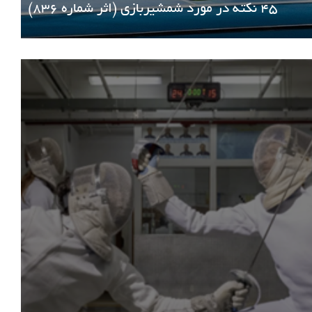
۴۵ نکته در مورد شمشیربازی (اثر شماره 836)