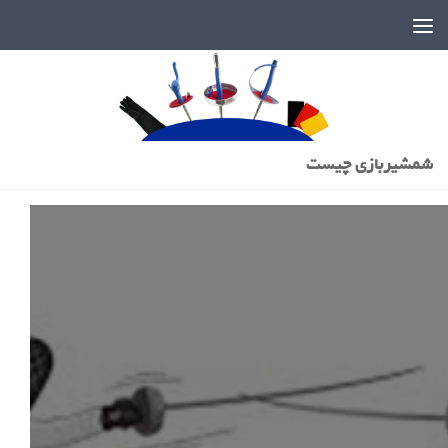
دنیای پر رمز و راز شمشیربازی
شمشیربازی چیست