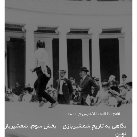
Abbasali Faryabi
مارس 9, 2021
نگاهی به تاریخ شمشیربازی – بخش سوم: شمشیربازی
نوین