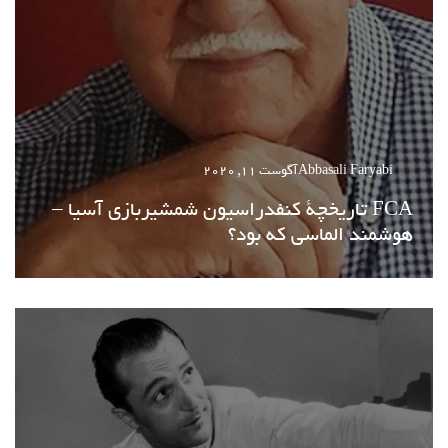
Abbasali Faryabi
آگوست 11, 2020
FCA تاریخچة کنفدراسیون شمشیربازی آسیا –
هوشمند الماسی که بود؟