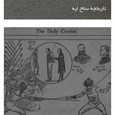
تاریخچة سلاح اپه