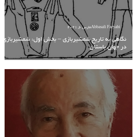
Abbasali Faryabi
مارس 6, 2021
نگاهی به تاریخ شمشیربازی – بخش اول: شمشیربازی
در جهان باستان