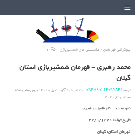
دنیای پر رمز و راز شمشیربازی
بیوگرافی قهرمانان
/
دانستنی های شمشیربازی
0
محمد رهبری – قهرمان شمشیربازی استان
گیلان
توسط
ABBASALI FARYABI
· منتشر شده
آگوست 5, 2020
· بروزرسانی شده
سپتامبر 3, 2020
نام:
محمد
نام فامیل:
رهبری
تاریخ تولد:
22/9/1370
قهرمان استان:
گیلان