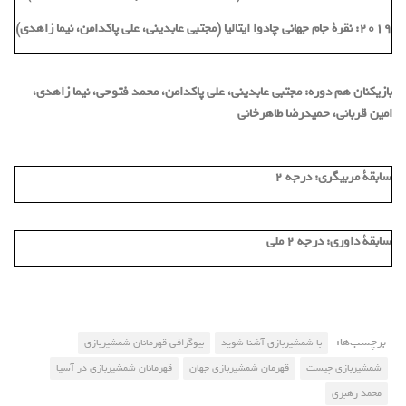
2019: نقرة جام جهانی چادوا ایتالیا (مجتبی عابدینی، علی پاکدامن، نیما زاهدی)
بازیکنان هم دوره:
مجتبی عابدینی، علی پاکدامن، محمد فتوحی، نیما زاهدی،
امین قربانی، حمیدرضا طاهرخانی
سابقة مربیگری:
درجه 2
سابقة داوری:
درجه 2 ملی
برچسب‌ها:
با شمشیربازی آشنا شوید
بیوگرافی قهرمانان شمشیربازی
شمشیربازی چیست
قهرمان شمشیربازی جهان
قهرمانان شمشیربازی در آسیا
محمد رهبری