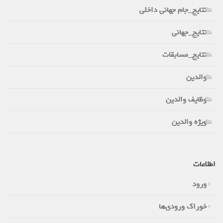
نتایج_جام جهانی داخلی
نتایج_جهانی
نتایج_مسابقات
والدین
وظایف والدین
ویژه والدین
اطلاعات
ورود
خوراک ورودی‌ها