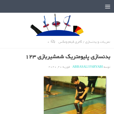
دنیای پر رمز و راز شمشیربازی
تمرینات و بدنسازی
/
گالری فیلم وعکس
0
بدنسازی پلیومتریک شمشیربازی 123
توسط
ABBASALI FARYABI
·
فوریه 20, 2020