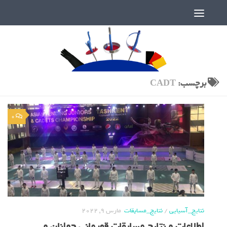
دنیای پر رمز و راز شمشیربازی
برچسب:
CADT
0
نتایج_آسیایی
/
نتایج_مسابقات
مارس 9, 2022
اطلاعات و نتایج مسابقات قهرمانی جوانان و