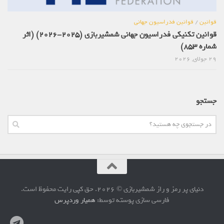
قوانین
/
قوانین فدراسیون جهانی
قوانین تکنیکی فدراسیون جهانی شمشیربازی (2025-2026) (اثر
شماره 853)
29 جولای, 2026
جستجو
دنیای پر رمز و راز شمشیربازی © 2026. حق کپی رایت محفوظ است.
فارسی سازی پوسته توسط:
همیار وردپرس