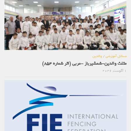
مسائل آموزشی
/
والدین
مثلث والدین-شمشیرباز -مربی (اثر شماره 854)
1 آگوست, 2026