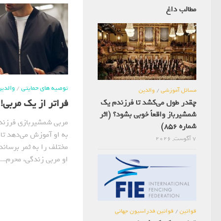
مطالب داغ
توصیه های حمایتی
/
والدی
مسائل آموزشی
/
والدین
فراتر از یک مربی! (اث
چقدر طول می‌کشد تا فرزندم یک
شمشیرباز واقعاً خوبی بشود؟ (اثر
مربی شمشیربازی فرزند 
شماره 856)
به او آموزش می‌دهد تا 
7 آگوست, 2026
مختلف را به ثمر برساند 
او مربی زندگی، محرم...
قوانین
/
قوانین فدراسیون جهانی