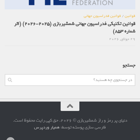
قوانین
/
قوانین فدراسیون جهانی
قوانین تکنیکی فدراسیون جهانی شمشیربازی (2025-2026) (اثر
شماره 853)
29 جولای, 2026
جستجو
دنیای پر رمز و راز شمشیربازی © 2026. حق کپی رایت محفوظ است.
فارسی سازی پوسته توسط:
همیار وردپرس