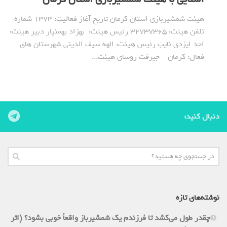
هیئت شمشیربازی استان کرمان تاریخ آغاز فعالیت: 1373 شماره
تلفن هیئت: ٣٢٧٣٧٣٦٥ رئیس هیئت: بهزاد بهمنیار دبیر هیئت:
احد ایزدی نایب رئیس هیئت: الهه سیف الدینی شهرستان های
فعال: کرمان – جیرفت روسای هیئت...
دنبال کنید:
نوشته‌های تازه
چقدر طول می‌کشد تا فرزندم یک شمشیرباز واقعاً خوبی بشود؟ (اثر