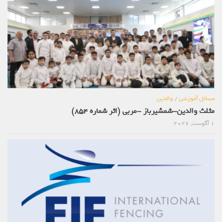
مسائل آموزشی
/
والدین
مثلث والدین-شمشیرباز -مربی (اثر شماره 854)
1 آگوست, 2026