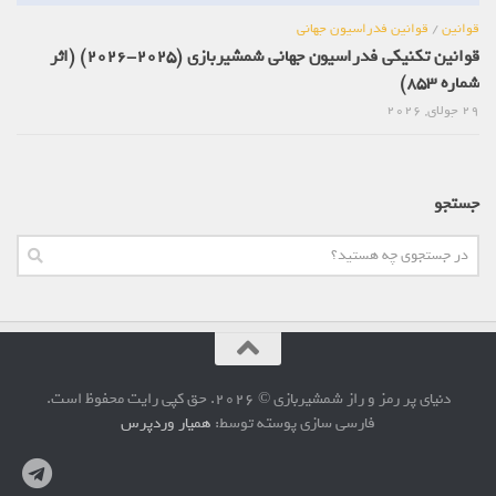
قوانین
/
قوانین فدراسیون جهانی
قوانین تکنیکی فدراسیون جهانی شمشیربازی (2025-2026) (اثر
شماره 853)
29 جولای, 2026
جستجو
دنیای پر رمز و راز شمشیربازی © 2026. حق کپی رایت محفوظ است.
فارسی سازی پوسته توسط:
همیار وردپرس