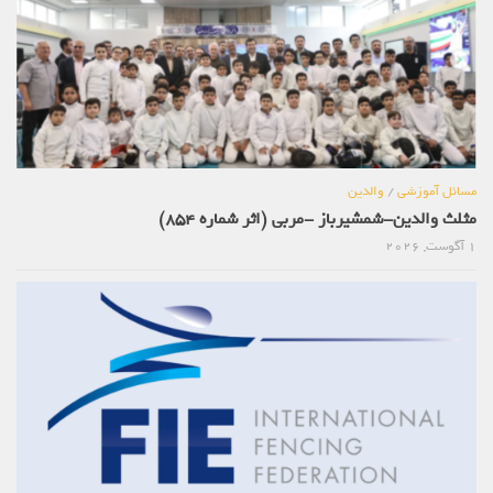
مسائل آموزشی
/
والدین
مثلث والدین-شمشیرباز -مربی (اثر شماره 854)
1 آگوست, 2026