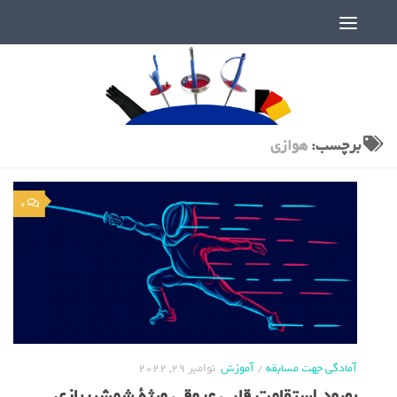
دنیای پر رمز و راز شمشیربازی
برچسب:
هوازی
0
آمادگی جهت مسابقه
/
آموزش
نوامبر 29, 2022
بهبود استقامت قلبی عروقی ویژة شمشیربازی