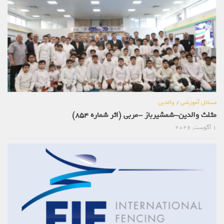
مسائل آموزشی
/
والدین
مثلث والدین-شمشیرباز -مربی (اثر شماره 854)
1 آگوست, 2026