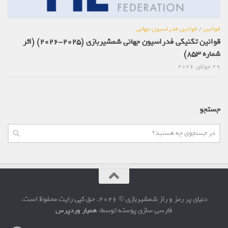
قوانین
/
قوانین فدراسیون جهانی
قوانین تکنیکی فدراسیون جهانی شمشیربازی (2025-2026) (اثر
شماره 853)
29 جولای, 2026
جستجو
دنیای پر رمز و راز شمشیربازی © 2026. حق کپی رایت محفوظ است.
فارسی سازی پوسته توسط:
همیار وردپرس