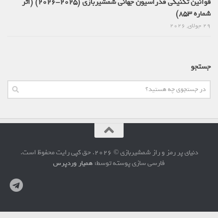
قوانین تکنیکی فدراسیون جهانی شمشیربازی (2025-2026) (اثر
شماره 853)
29 جولای, 2026
جستجو
دنیای پر رمز و راز شمشیربازی © 2026. حق کپی رایت محفوظ است.
فارسی سازی پوسته توسط:
همیار وردپرس