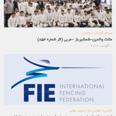
مسائل آموزشی
/
والدین
مثلث والدین-شمشیرباز -مربی (اثر شماره 854)
1 آگوست, 2026
قوانین
/
قوانین فدراسیون جهانی