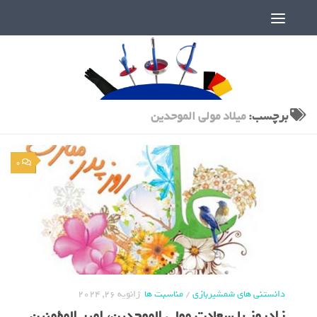
دنیای پر رمز و راز شمشیربازی
برچسب:
میلاد مولی الموحدین
0
دانستنی های شمشیربازی
/
مناسبت ها
ژانویه 26, 2024
زادروز با سعادت مولی الموحدین، امیر المؤمنین