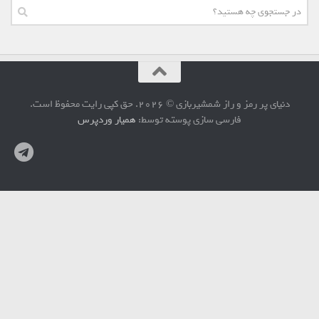
دنیای پر رمز و راز شمشیربازی © 2026. حق کپی رایت محفوظ است.
فارسی سازی پوسته توسط:
همیار وردپرس