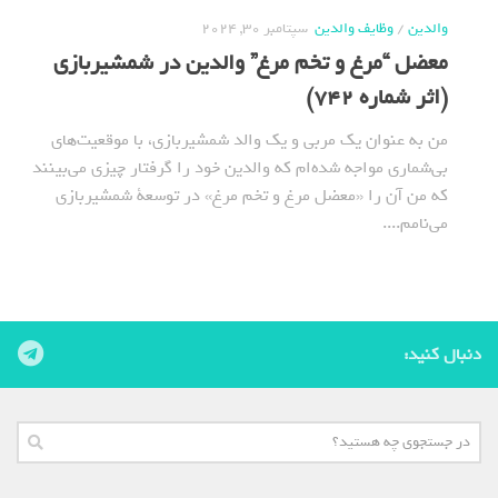
والدین
/
وظایف والدین
سپتامبر 30, 2024
معضل “مرغ و تخم مرغ” والدین در شمشیربازی
(اثر شماره 742)
من به عنوان یک مربی و یک والد شمشیربازی، با موقعیت‌های
بی‌شماری مواجه شده‌ام که والدین خود را گرفتار چیزی می‌بینند
که من آن را «معضل مرغ و تخم مرغ» در توسعة شمشیربازی
می‌نامم....
دنبال کنید: