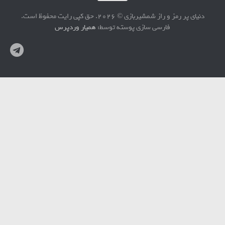
دنیای پر رمز و راز شمشیربازی © 2026. حق کپی رایت محفوظ است.
فارسی سازی پوسته توسط:
همیار وردپرس