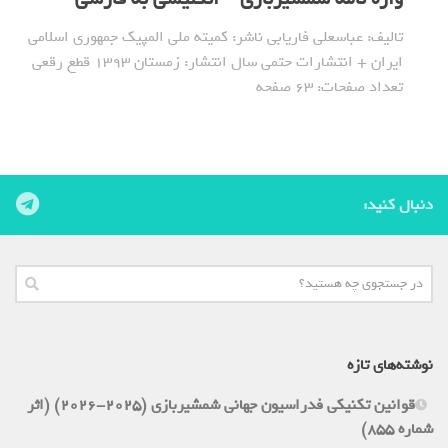
تالیف: عباسعلی فاریابی ناشر: کمیته ملی المپیک جمهوری اسلامی
ایران + انتشارات حتمی سال انتشار: زمستان 1393 قطع رقعی
تعداد صفحات: 63 صفحه
دنبال کنید:
نوشته‌های تازه
قوانین تکنیکی فدراسیون جهانی شمشیربازی (2025-2026) (اثر
شماره 855)