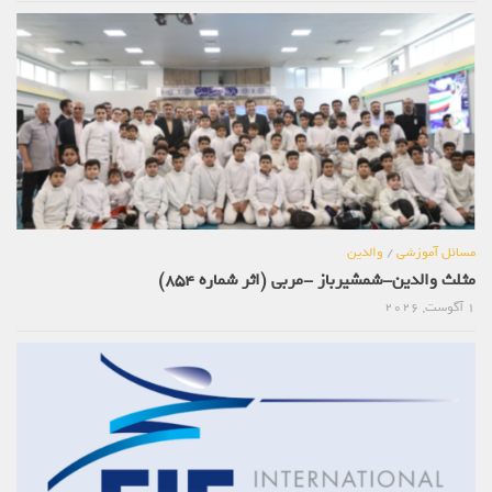
مسائل آموزشی
/
والدین
مثلث والدین-شمشیرباز -مربی (اثر شماره 854)
1 آگوست, 2026