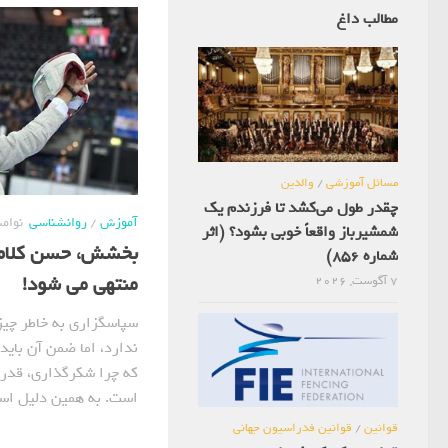
مطالب داغ
مسائل آموزشی
/
والدین
چقدر طول می‌کشد تا فرزندم یک
آموزش
/
روانشناسی
نوامبر 27, 
شمشیرباز واقعاً خوبی بشود؟ (اثر
بخشش، حسن کلام 
شماره 856)
منتهی می شود!
7 آگوست, 2026
سپاسگزاری به خاطر چیز
ندارد، اما ضمن آن باید
که چرا شکرگذاری، قدر
است. به همین دلیل است
قوانین
/
قوانین فدراسیون جهانی