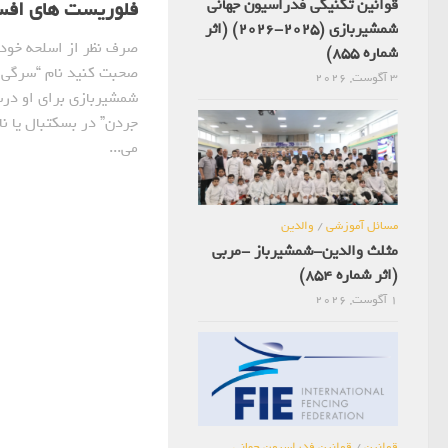
قوانین تکنیکی فدراسیون جهانی
فلوریست های افسا
شمشیربازی (2025-2026) (اثر
صرف نظر از اسلحه خود، 
شماره 855)
صحبت کنید نام “سرگی گ
3 آگوست, 2026
شمشیربازی برای او درس
جردن” در بسکتبال یا ن
می...
مسائل آموزشی
/
والدین
مثلث والدین-شمشیرباز -مربی
(اثر شماره 854)
1 آگوست, 2026
قوانین
/
قوانین فدراسیون جهانی