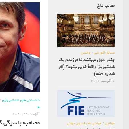
مطالب داغ
مسائل آموزشی
/
والدین
چقدر طول می‌کشد تا فرزندم یک
شمشیرباز واقعاً خوبی بشود؟ (اثر
شماره 856)
7 آگوست, 2026
دانستنی های شمشیربازی
/
ها
آگوست 28, 2020
مصاحبه با سرگی گ
قوانین
/
قوانین فدراسیون جهانی