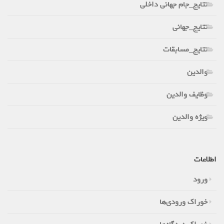
نتایج_جام جهانی داخلی
نتایج_جهانی
نتایج_مسابقات
والدین
وظایف والدین
ویژه والدین
اطلاعات
ورود
خوراک ورودی‌ها