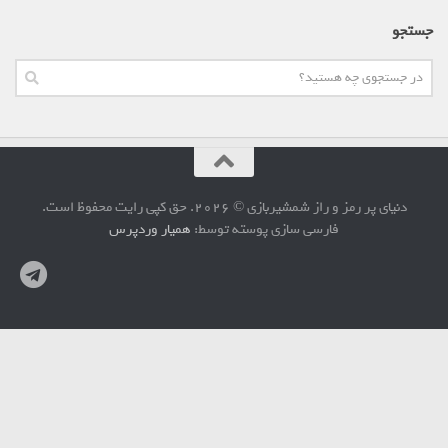
جستجو
دنیای پر رمز و راز شمشیربازی © 2026. حق کپی رایت محفوظ است.
فارسی سازی پوسته توسط:
همیار وردپرس