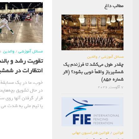
مطالب داغ
مسائل آموزشی
/
والدین
دس
مسائل آموزشی
/
والدین
تقویت رشد و بالن
چقدر طول می‌کشد تا فرزندم یک
انتظارات در شمشی
شمشیرباز واقعاً خوبی بشود؟ (اثر
شماره 856)
خوب، ما در یک مسابقة 
7 آگوست, 2026
در حال تشویق بچه‌هایما
قرار گرفتن آنها روی سک
یا تیم ملی به شدت می س
قوانین
/
قوانین فدراسیون جهانی