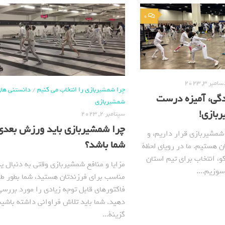
0
امبر 3, 2023
چرا شمشیربازی را انتخاب می کنیم
/
دانستنی ها
دگی، آمیزه درست
شمشیربازی
ربازی!
سپتامبر 2, 2023
چرا شمشیربازی باید ورزش بعدی
شمشیربازی قرار داریم، و
شما باشد؟
ن هستیم. ما در رویای لحظة
و، انتخاب برای تیم استان
مزایا و منافع شمشیربازی وقتی به دنبال
وزیم....
مناسب برای فرزندتان هستید، شما بطور طب
فاکتورهای قابل توجه زیادی را مورد بررسی
دهید. شما باید تلاش فراوانی داشته باشید 
گزینة...