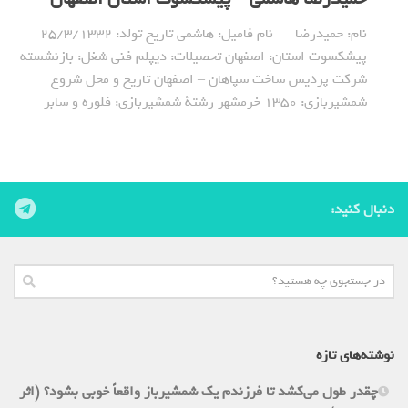
نام: حمیدرضا نام فامیل: هاشمی تاریخ تولد: 25/3/1332
پیشکسوت استان: اصفهان تحصیلات: دیپلم فنی شغل: بازنشسته
شرکت پردیس ساخت سپاهان – اصفهان تاریخ و محل شروع
شمشیربازی: 1350 خرمشهر رشتة شمشیربازی: فلوره و سابر
دنبال کنید:
نوشته‌های تازه
چقدر طول می‌کشد تا فرزندم یک شمشیرباز واقعاً خوبی بشود؟ (اثر