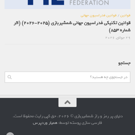
قوانین
/
قوانین فدراسیون جهانی
قوانین تکنیکی فدراسیون جهانی شمشیربازی (2025-2026) (اثر
شماره 853)
29 جولای, 2026
جستجو
دنیای پر رمز و راز شمشیربازی © 2026. حق کپی رایت محفوظ است.
فارسی سازی پوسته توسط:
همیار وردپرس