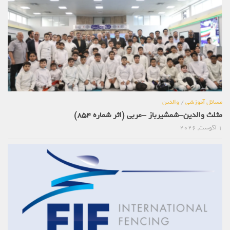
مسائل آموزشی
/
والدین
مثلث والدین-شمشیرباز -مربی (اثر شماره 854)
1 آگوست, 2026