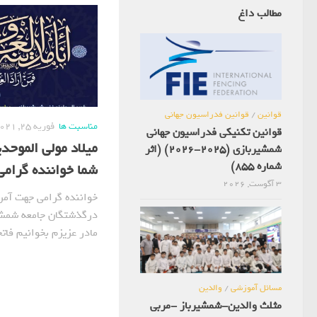
مطالب داغ
قوانین
/
قوانین فدراسیون جهانی
مناسبت ها
فوریه 25, 2021
قوانین تکنیکی فدراسیون جهانی
میلاد مولی الموحدی
شمشیربازی (2025-2026) (اثر
شماره 855)
شما خواننده گرامی
3 آگوست, 2026
خواننده گرامی جهت آمر
درگذشتگان جامعه شمشی
مادر عزیزم بخوانیم فات
مسائل آموزشی
/
والدین
مثلث والدین-شمشیرباز -مربی