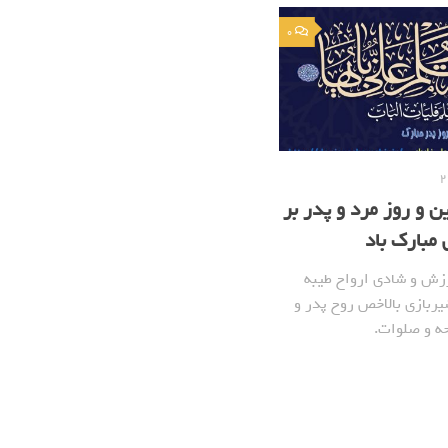
0
ن و روز مرد و پدر بر
 مبارک باد
زش و شادی ارواح طیبه
ربازی بالاخص روح پدر و
حه و صلوات.