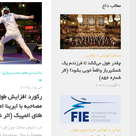
مطالب داغ
مسائل آموزشی
/
والدین
چقدر طول می‌کشد تا فرزندم یک
شمشیرباز واقعاً خوبی بشود؟ (اثر
دانستنی های شمشیربازی
/
شماره 856)
ها
7 آگوست, 2026
می 15, 2025
رکورد افزایش طول
مصاحبه با ایرینا ا
طلای المپیک (اثر شمار
در دنیای سخت ورزش حرف
قوانین
/
قوانین فدراسیون جهانی
معمولاً با سال سنجیده م