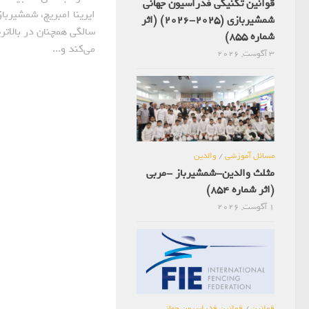
قوانین تکنیکی فدراسیون جهانی
شمشیربازی (2025-2026) (اثر
سالگی همچنان در بالاتر
شماره 855)
می‌کند و...
3 آگوست, 2026
مسائل آموزشی
/
والدین
مثلث والدین-شمشیرباز -مربی
(اثر شماره 854)
1 آگوست, 2026
قوانین
/
قوانین فدراسیون جهانی