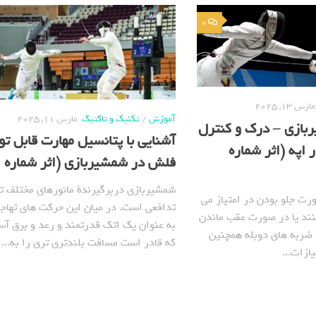
0
مارس 13, 2025
آموزش
/
تکنیک و تاکتیک
مارس 11, 2025
ربازی – درک و کنترل
آشنایی با پتانسیل مهارت قابل تو
 اپه (اثر شماره
فلش در شمشیربازی (اثر شماره 766)
شمشیربازی دربرگیرندة مانورهای مختلف ته
ت جلو بودن در امتیاز می
تدافعی است. در میان این حرکت های تهاج
نند یا در صورت عقب ماندن
به عنوان یک اتک قدرتمند و رعد و برق آس
د. ضربه های دوبله همچنین
که قادر است مسافت بلندتری تری را به...
ازات...