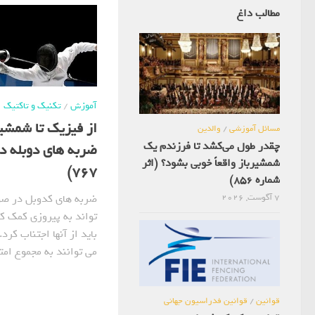
مطالب داغ
آموزش
/
تکنیک و تاکتیک
از فیزیک تا شمشی
مسائل آموزشی
/
والدین
چقدر طول می‌کشد تا فرزندم یک
ضربه های دوبله در
شمشیرباز واقعاً خوبی بشود؟ (اثر
767)
شماره 856)
ضربه های کدوبل در صور
7 آگوست, 2026
تواند به پیروزی کمک ک
باید از آنها اجتناب کر
می توانند به مجموع امتی
قوانین
/
قوانین فدراسیون جهانی