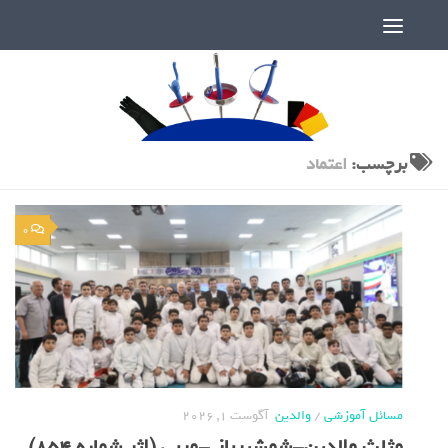
دنیای پر رمز و راز شمشیربازی
برچسب:
اعتماد
0
مسائل آموزشی
/
والدین
آگوست 1, 2026
مثلث والدین-شمشیرباز -مربی (اثر شماره 854)