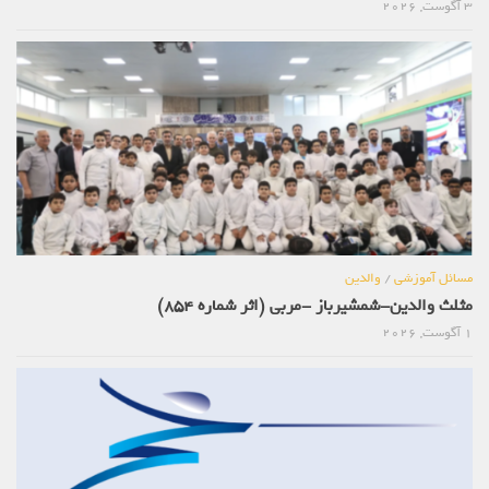
3 آگوست, 2026
مسائل آموزشی
/
والدین
مثلث والدین-شمشیرباز -مربی (اثر شماره 854)
1 آگوست, 2026