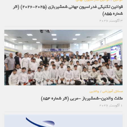
قوانین تکنیکی فدراسیون جهانی شمشیربازی (2025-2026) (اثر
شماره 855)
3 آگوست, 2026
مسائل آموزشی
/
والدین
مثلث والدین-شمشیرباز -مربی (اثر شماره 854)
1 آگوست, 2026