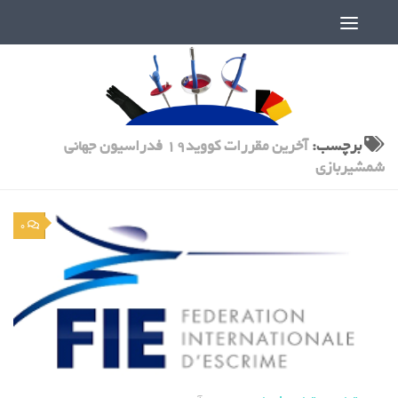
دنیای پر رمز و راز شمشیربازی
برچسب:
آخرین مقررات کووید19 فدراسیون جهانی
شمشیربازی
0