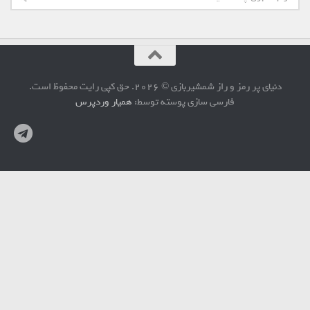
دنیای پر رمز و راز شمشیربازی © 2026. حق کپی رایت محفوظ است.
فارسی سازی پوسته توسط:
همیار وردپرس