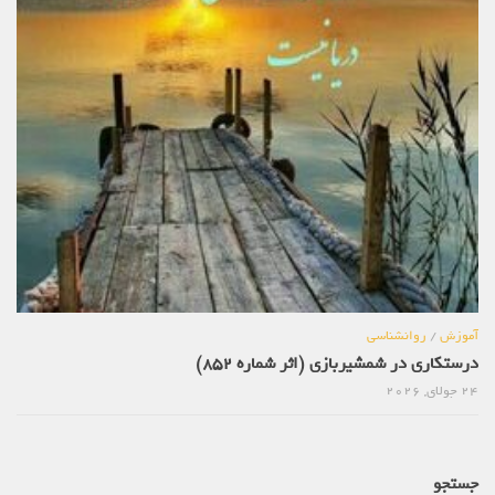
آموزش
/
روانشناسی
درستکاری در شمشیربازی (اثر شماره 852)
24 جولای, 2026
جستجو